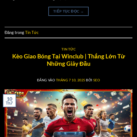
TIẾP TỤC ĐỌC
→
Đăng trong
Tin Tức
TIN TỨC
Kèo Giao Bóng Tại Winclub | Thắng Lớn Từ
Những Giây Đầu
ĐĂNG VÀO
THÁNG 7 10, 2025
BỞI
SEO
10
Th7