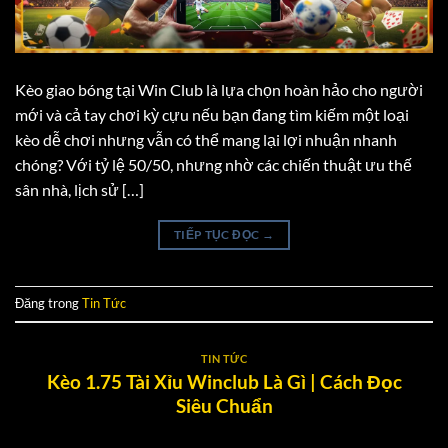
Kèo giao bóng tại Win Club là lựa chọn hoàn hảo cho người
mới và cả tay chơi kỳ cựu nếu bạn đang tìm kiếm một loại
kèo dễ chơi nhưng vẫn có thể mang lại lợi nhuận nhanh
chóng? Với tỷ lệ 50/50, nhưng nhờ các chiến thuật ưu thế
sân nhà, lịch sử […]
TIẾP TỤC ĐỌC
→
Đăng trong
Tin Tức
TIN TỨC
Kèo 1.75 Tài Xỉu Winclub Là Gì | Cách Đọc
Siêu Chuẩn