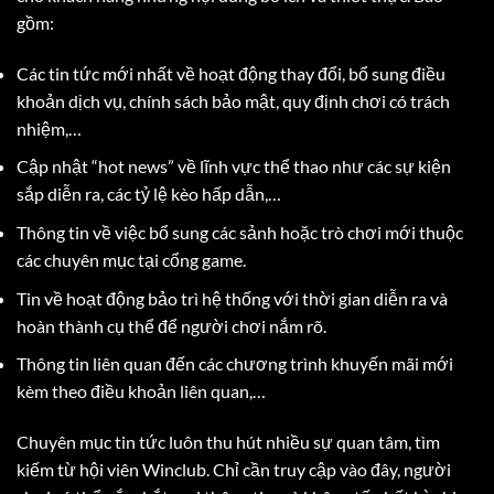
gồm:
Các tin tức mới nhất về hoạt động thay đổi, bổ sung điều
khoản dịch vụ, chính sách bảo mật, quy định chơi có trách
nhiệm,…
Cập nhật “hot news” về lĩnh vực thể thao như các sự kiện
sắp diễn ra, các tỷ lệ kèo hấp dẫn,…
Thông tin về việc bổ sung các sảnh hoặc trò chơi mới thuộc
các chuyên mục tại cổng game.
Tin về hoạt động bảo trì hệ thống với thời gian diễn ra và
hoàn thành cụ thể để người chơi nắm rõ.
Thông tin liên quan đến các chương trình khuyến mãi mới
kèm theo điều khoản liên quan,…
Chuyên mục tin tức luôn thu hút nhiều sự quan tâm, tìm
kiếm từ hội viên Winclub. Chỉ cần truy cập vào đây, người