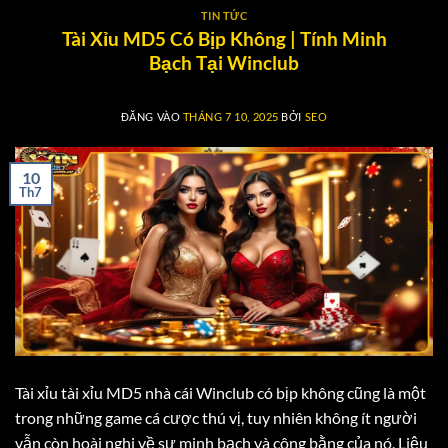
TIN TỨC
Tài Xỉu MD5 Có Bịp Không | Tính Minh
Bạch Tại Winclub
ĐĂNG VÀO
THÁNG 7 10, 2025
BỞI
SEO
10
Th7
Tài xỉu tài xỉu MD5 nhà cái Winclub có bịp không cũng là một
trong những game cá cược thú vị, tuy nhiên không ít người
vẫn còn hoài nghi về sự minh bạch và công bằng của nó. Liệu