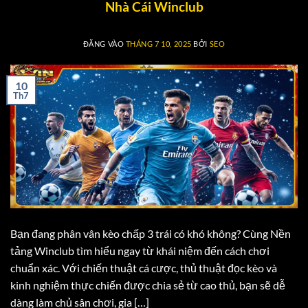
Nhà Cái Winclub
ĐĂNG VÀO
THÁNG 7 10, 2025
BỞI
SEO
10
Th7
Bạn đang phân vân kèo chấp 3 trái có khó không? Cùng Nền
tảng Winclub tìm hiểu ngay từ khái niệm đến cách chơi
chuẩn xác. Với chiến thuật cá cược, thủ thuật đọc kèo và
kinh nghiệm thực chiến được chia sẻ từ cao thủ, bạn sẽ dễ
dàng làm chủ sân chơi, gia […]