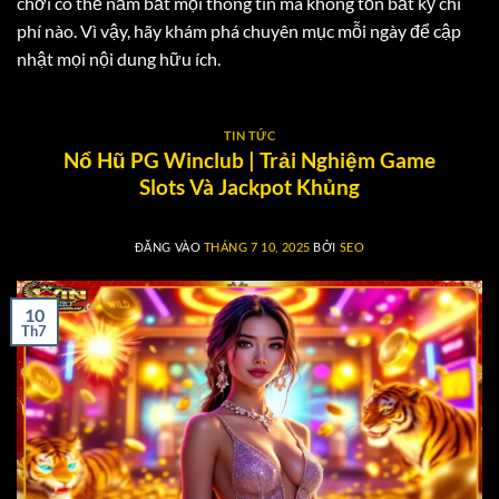
chơi có thể nắm bắt mọi thông tin mà không tốn bất kỳ chi
phí nào. Vì vậy, hãy khám phá chuyên mục mỗi ngày để cập
nhật mọi nội dung hữu ích.
TIN TỨC
Nổ Hũ PG Winclub | Trải Nghiệm Game
Slots Và Jackpot Khủng
ĐĂNG VÀO
THÁNG 7 10, 2025
BỞI
SEO
10
Th7