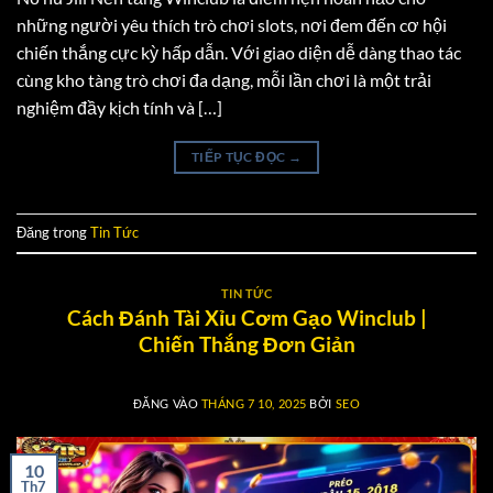
những người yêu thích trò chơi slots, nơi đem đến cơ hội
chiến thắng cực kỳ hấp dẫn. Với giao diện dễ dàng thao tác
cùng kho tàng trò chơi đa dạng, mỗi lần chơi là một trải
nghiệm đầy kịch tính và […]
TIẾP TỤC ĐỌC
→
Đăng trong
Tin Tức
TIN TỨC
Cách Đánh Tài Xỉu Cơm Gạo Winclub |
Chiến Thắng Đơn Giản
ĐĂNG VÀO
THÁNG 7 10, 2025
BỞI
SEO
10
Th7