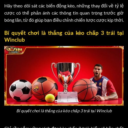
Hãy theo dõi sát các biến động kèo, những thay đổi về tỷ lệ
cược có thể phản ánh các thông tin quan trọng trước giờ
bóng lăn, từ đó giúp bạn điều chỉnh chiến lược cược kịp thời.
Bí quyết chơi là thắng của kèo chấp 3 trái tại
Winclub
Bí quyết chơi là thắng của kèo chấp 3 trái tại Winclub