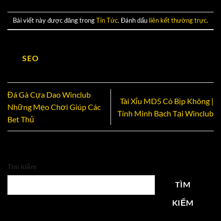
Bài viết này được đăng trong
Tin Tức
. Đánh dấu
liên kết thường trực
.
SEO
Đá Gà Cựa Dao Winclub
Tài Xỉu MD5 Có Bịp Không |
Những Mẹo Chơi Giúp Các
Tính Minh Bạch Tại Winclub
Bet Thủ
Tìm kiếm
TÌM
KIẾM