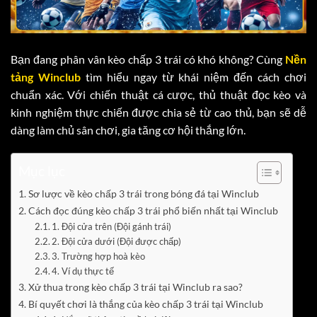
Bạn đang phân vân kèo chấp 3 trái có khó không? Cùng
Nền
tảng Winclub
tìm hiểu ngay từ khái niệm đến cách chơi
chuẩn xác. Với chiến thuật cá cược, thủ thuật đọc kèo và
kinh nghiệm thực chiến được chia sẻ từ cao thủ, bạn sẽ dễ
dàng làm chủ sân chơi, gia tăng cơ hội thắng lớn.
Mục lục
Sơ lược về kèo chấp 3 trái trong bóng đá tại Winclub
Cách đọc đúng kèo chấp 3 trái phổ biến nhất tại Winclub
1. Đội cửa trên (Đội gánh trái)
2. Đội cửa dưới (Đội được chấp)
3. Trường hợp hoà kèo
4. Ví dụ thực tế
Xử thua trong kèo chấp 3 trái tại Winclub ra sao?
Bí quyết chơi là thắng của kèo chấp 3 trái tại Winclub