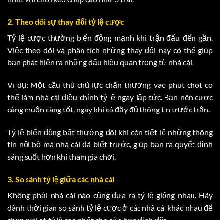
2. Theo dõi sự thay đổi tỷ lệ cược
Tỷ lệ cược thường biến động mạnh khi trận đấu đến gần.
Việc theo dõi và phân tích những thay đổi này có thể giúp
bạn phát hiện ra những dấu hiệu quan trọng từ nhà cái.
Ví dụ: Một cầu thủ chủ lực chấn thương vào phút chót có
thể làm nhà cái điều chỉnh tỷ lệ ngay lập tức. Bạn nên cược
càng muộn càng tốt, ngay khi có đầy đủ thông tin trước trận.
Tỷ lệ biến động bất thường đôi khi còn tiết lộ những thông
tin nội bộ mà nhà cái đã biết trước, giúp bạn ra quyết định
sáng suốt hơn khi tham gia chơi.
3. So sánh tỷ lệ giữa các nhà cái
Không phải nhà cái nào cũng đưa ra tỷ lệ giống nhau. Hãy
dành thời gian so sánh tỷ lệ cược ở các nhà cái khác nhau để
chọn nơi có tỷ lệ cao nhất cho cửa bạn định đặt.