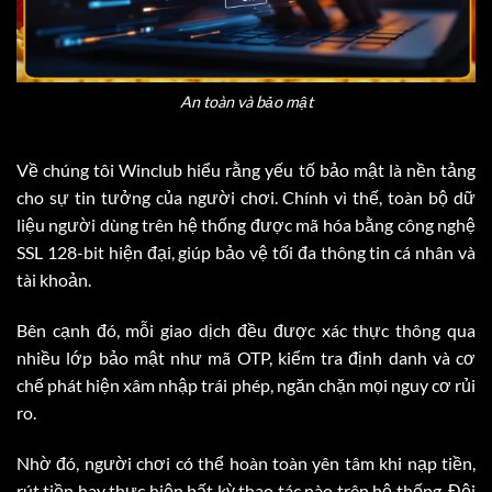
An toàn và bảo mật
Về chúng tôi Winclub hiểu rằng yếu tố bảo mật là nền tảng
cho sự tin tưởng của người chơi. Chính vì thế, toàn bộ dữ
liệu người dùng trên hệ thống được mã hóa bằng công nghệ
SSL 128-bit hiện đại, giúp bảo vệ tối đa thông tin cá nhân và
tài khoản.
Bên cạnh đó, mỗi giao dịch đều được xác thực thông qua
nhiều lớp bảo mật như mã OTP, kiểm tra định danh và cơ
chế phát hiện xâm nhập trái phép, ngăn chặn mọi nguy cơ rủi
ro.
Nhờ đó, người chơi có thể hoàn toàn yên tâm khi nạp tiền,
rút tiền hay thực hiện bất kỳ thao tác nào trên hệ thống. Đội