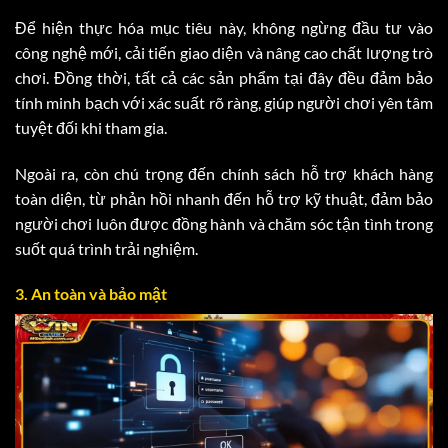
Để hiện thực hóa mục tiêu này, không ngừng đầu tư vào
công nghệ mới, cải tiến giao diện và nâng cao chất lượng trò
chơi. Đồng thời, tất cả các sản phẩm tại đây đều đảm bảo
tính minh bạch với xác suất rõ ràng, giúp người chơi yên tâm
tuyệt đối khi tham gia.
Ngoài ra, còn chú trọng đến chính sách hỗ trợ khách hàng
toàn diện, từ phản hồi nhanh đến hỗ trợ kỹ thuật, đảm bảo
người chơi luôn được đồng hành và chăm sóc tận tình trong
suốt quá trình trải nghiệm.
3. An toàn và bảo mật