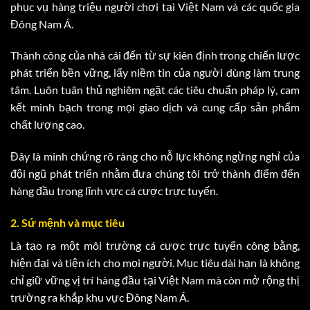
phục vụ hàng triệu người chơi tại Việt Nam và các quốc gia
Đông Nam Á.
Thành công của nhà cái đến từ sự kiên định trong chiến lược
phát triển bền vững, lấy niềm tin của người dùng làm trung
tâm. Luôn tuân thủ nghiêm ngặt các tiêu chuẩn pháp lý, cam
kết minh bạch trong mọi giao dịch và cung cấp sản phẩm
chất lượng cao.
Đây là minh chứng rõ ràng cho nỗ lực không ngừng nghỉ của
đội ngũ phát triển nhằm đưa chúng tôi trở thành điểm đến
hàng đầu trong lĩnh vực cá cược trực tuyến.
2. Sứ mệnh và mục tiêu
Là tạo ra một môi trường cá cược trực tuyến công bằng,
hiện đại và tiện ích cho mọi người. Mục tiêu dài hạn là không
chỉ giữ vững vị trí hàng đầu tại Việt Nam mà còn mở rộng thị
trường ra khắp khu vực Đông Nam Á.