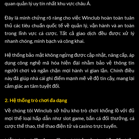
quan quản lý uy tín nhất khu vực châu Á.
Đây là minh chứng rõ ràng cho việc Winclub hoàn toàn tuân
thủ các tiêu chuẩn quốc tế về quản lý, vận hành và an toàn
trong lĩnh vực cá cược. Tất cả giao dịch đều được xử lý
nhanh chóng, minh bạch và công khai.
Hệ thống bảo mật không ngừng được cập nhật, nâng cấp, áp
dụng công nghệ mã hóa hiện đại nhằm bảo vệ thông tin
người chơi và ngăn chặn mọi hành vi gian lận. Chính điều
này đã giúp nhà cái ghi điểm mạnh mẽ về độ tin cậy, mang lại
cảm giác an tâm tuyệt đối.
2. Hệ thống trò chơi đa dạng
Về chúng tôi Winclub sở hữu kho trò chơi khổng lồ với đủ
mọi thể loại hấp dẫn như slot game, bắn cá đổi thưởng, cá
cược thể thao, thể thao điện tử và casino trực tuyến.