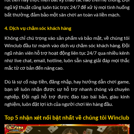
ngũ kỹ thuật cũng luôn túc trực 24/7 để xử lý mọi tình huống
bất thường, đảm bảo một sân chơi an toàn và liền mạch.
4. Dịch vụ chăm sóc khách hàng
Không chỉ chú trọng vào sản phẩm và bảo mật, về chúng tôi
Winclub đầu tư mạnh vào dịch vụ chăm sóc khách hàng. Đội
ngũ nhân viên hỗ trợ hoạt động liên tục 24/7 qua nhiều kênh
như live chat, email, hotline, luôn sẵn sàng giải đáp mọi thắc
mắc từ cơ bản đến nâng cao.
Dù là sự cố nạp tiền, đăng nhập, hay hướng dẫn chơi game,
bạn sẽ luôn nhận được sự hỗ trợ nhanh chóng và chuyên
nghiệp. Đội ngũ hỗ trợ được đào tạo bài bản, giàu kinh
nghiệm, luôn đặt lợi ích của người chơi lên hàng đầu.
Top 5 nhận xét nổi bật nhất về chúng tôi Winclub