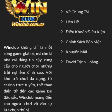
Về Chúng Tôi
Liên Hệ
Điều Khoản Điều Kiện
Chính Sách Bảo Mật
Winclub
không chỉ là một
Khuyến Mãi
cổng game giải trí, mà còn là
nhà cái đáng tin cậy, cung
David Trịnh Hoàng
cấp cho người chơi những
trải nghiệm đỉnh cao. Với
kho trò chơi đa dạng, từ
casino trực tuyến, thể thao
điện tử đến các game bài
đặc sắc, Winclub mang đến
cho người chơi vô vàn sự
lựa chọn thú vị.