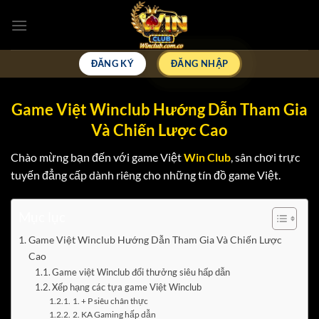
Bỏ
qua
nội
dung
ĐĂNG KÝ
ĐĂNG NHẬP
Game Việt Winclub Hướng Dẫn Tham Gia
Và Chiến Lược Cao
Chào mừng bạn đến với game Việt
Win Club
, sân chơi trực
tuyến đẳng cấp dành riêng cho những tín đồ game Việt.
Mục lục
Game Việt Winclub Hướng Dẫn Tham Gia Và Chiến Lược
Cao
Game việt Winclub đổi thưởng siêu hấp dẫn
Xếp hạng các tựa game Việt Winclub
1. + P siêu chân thực
2. KA Gaming hấp dẫn