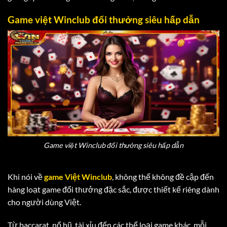
Game việt Winclub đổi thưởng siêu hấp dẫn
Game việt Winclub đổi thưởng siêu hấp dẫn
Khi nói về
game Việt Winclub
, không thể không đề cập đến
hàng loạt game đổi thưởng đặc sắc, được thiết kế riêng dành
cho người dùng Việt.
Từ baccarat, nổ hũ, tài xỉu đến các thể loại game khác, mỗi