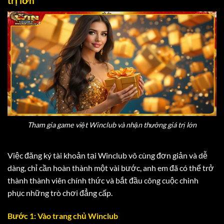
trị lớn
Tham gia game việt Winclub và nhận thưởng giá trị lớn
Việc đăng ký tài khoản tại Winclub vô cùng đơn giản và dễ
dàng, chỉ cần hoàn thành một vài bước, anh em đã có thể trở
thành thành viên chính thức và bắt đầu công cuộc chinh
phục những trò chơi đẳng cấp.
Bước 1: Vào trang chủ Winclub