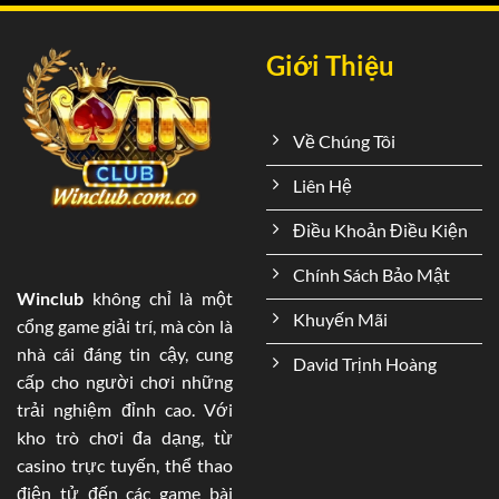
Giới Thiệu
Về Chúng Tôi
Liên Hệ
Điều Khoản Điều Kiện
Chính Sách Bảo Mật
Winclub
không chỉ là một
Khuyến Mãi
cổng game giải trí, mà còn là
nhà cái đáng tin cậy, cung
David Trịnh Hoàng
cấp cho người chơi những
trải nghiệm đỉnh cao. Với
kho trò chơi đa dạng, từ
casino trực tuyến, thể thao
điện tử đến các game bài