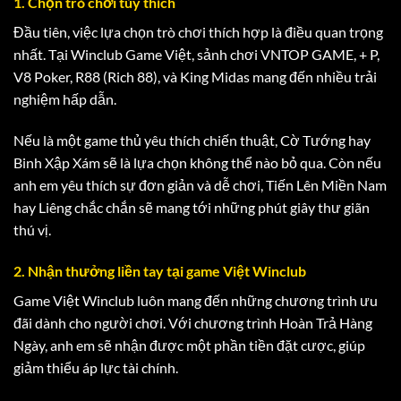
1. Chọn trò chơi tùy thích
Đầu tiên, việc lựa chọn trò chơi thích hợp là điều quan trọng
nhất. Tại Winclub Game Việt, sảnh chơi VNTOP GAME, + P,
V8 Poker, R88 (Rich 88), và King Midas mang đến nhiều trải
nghiệm hấp dẫn.
Nếu là một game thủ yêu thích chiến thuật, Cờ Tướng hay
Binh Xập Xám sẽ là lựa chọn không thể nào bỏ qua. Còn nếu
anh em yêu thích sự đơn giản và dễ chơi, Tiến Lên Miền Nam
hay Liêng chắc chắn sẽ mang tới những phút giây thư giãn
thú vị.
2. Nhận thưởng liền tay tại game Việt Winclub
Game Việt Winclub luôn mang đến những chương trình ưu
đãi dành cho người chơi. Với chương trình Hoàn Trả Hàng
Ngày, anh em sẽ nhận được một phần tiền đặt cược, giúp
giảm thiểu áp lực tài chính.