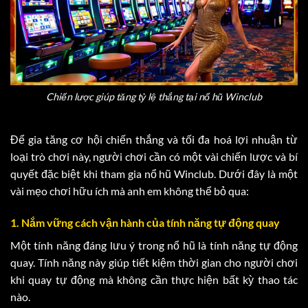
Chiến lược giúp tăng tỷ lệ thắng tại nổ hũ Winclub
Để gia tăng cơ hội chiến thắng và tối đa hoá lợi nhuận từ
loại trò chơi này, người chơi cần có một vài chiến lược và bí
quyết đặc biệt khi tham gia nổ hũ Winclub. Dưới đây là một
vài mẹo chơi hữu ích mà anh em không thể bỏ qua:
1. Nắm vững cách vận hành của tính năng tự động quay
Một tính năng đáng lưu ý trong nổ hũ là tính năng tự động
quay. Tính năng này giúp tiết kiệm thời gian cho người chơi
khi quay tự động mà không cần thực hiện bất kỳ thao tác
nào.