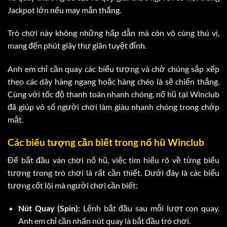
Jackpot lớn nếu may mắn thắng.
Trò chơi này không những hấp dẫn mà còn vô cùng thú vị,
mang đến phút giây thư giãn tuyệt đỉnh.
Anh em chỉ cần quay các biểu tượng và chờ chúng sắp xếp
theo các dãy hàng ngang hoặc hàng chéo là sẽ chiến thắng.
Cùng với tốc độ thanh toán nhanh chóng, nổ hũ tại Winclub
đã giúp vô số người chơi làm giàu nhanh chóng trong chớp
mắt.
Các biểu tượng cần biết trong nổ hũ Winclub
Để bắt đầu ván chơi nổ hũ, việc tìm hiểu rõ về từng biểu
tượng trong trò chơi là rất cần thiết. Dưới đây là các biểu
tượng cốt lõi mà người chơi cần biết:
Nút Quay (Spin):
Lệnh bắt đầu sau mỗi lượt con quay.
Anh em chỉ cần nhấn nút quay là bắt đầu trò chơi.