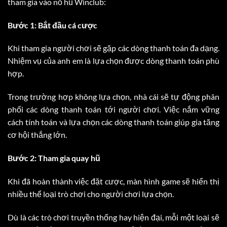
tham gia vào nổ hũ Winclub:
Bước 1: Bắt đầu cá cược
Khi tham gia người chơi sẽ gặp các dòng thanh toán đa dạng.
Nhiệm vụ của anh em là lựa chọn được dòng thanh toán phù
hợp.
Trong trường hợp không lựa chọn, nhà cái sẽ tự động phân
phối các dòng thanh toán tới người chơi. Việc nắm vững
cách tính toán và lựa chọn các dòng thanh toán giúp gia tăng
cơ hội thắng lớn.
Bước 2: Tham gia quay hũ
Khi đã hoàn thành việc đặt cược, màn hình game sẽ hiển thị
nhiều thể loại trò chơi cho người chơi lựa chọn.
Dù là các trò chơi truyền thống hay hiện đại, mỗi một loại sẽ