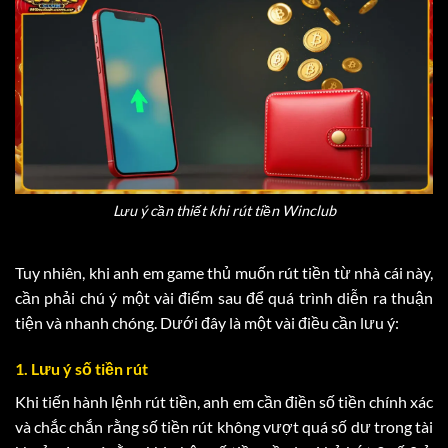
Lưu ý cần thiết khi rút tiền Winclub
Tuy nhiên, khi anh em game thủ muốn rút tiền từ nhà cái này,
cần phải chú ý một vài điểm sau để quá trình diễn ra thuận
tiện và nhanh chóng. Dưới đây là một vài điều cần lưu ý:
1. Lưu ý số tiền rút
Khi tiến hành lệnh rút tiền, anh em cần điền số tiền chính xác
và chắc chắn rằng số tiền rút không vượt quá số dư trong tài