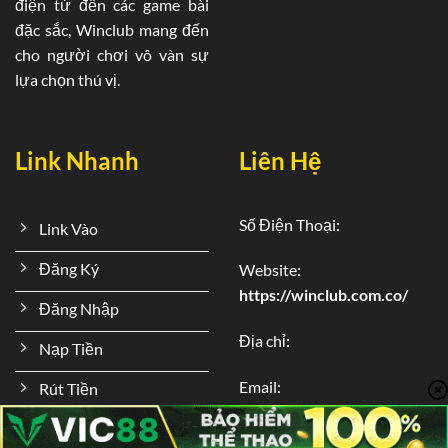
điện tử đến các game bài
đặc sắc, Winclub mang đến
cho người chơi vô vàn sự
lựa chọn thú vị.
Link Nhanh
Liên Hệ
Số Điện Thoại:
Link Vào
Đăng Ký
Website:
https://winclub.com.co/
Đăng Nhập
Địa chỉ:
Nạp Tiền
Email:
Rút Tiền
Tải App
Tác Giả: