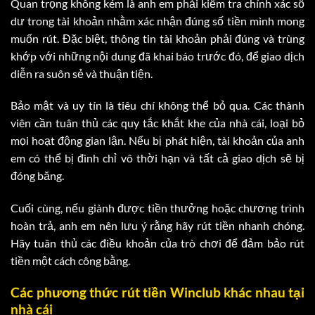
Quan trọng không kém là anh em phải kiểm tra chính xác số
dư trong tài khoản nhằm xác nhận đúng số tiền mình mong
muốn rút. Đặc biệt, thông tin tài khoản phải đúng và trùng
khớp với những nội dung đã khai báo trước đó, để giao dịch
diễn ra suôn sẻ và thuận tiện.
Bảo mật và uy tín là tiêu chí không thể bỏ qua. Các thành
viên cần tuân thủ các quy tắc khắt khe của nhà cái, loại bỏ
mọi hoạt động gian lận. Nếu bị phát hiện, tài khoản của anh
em có thể bị đình chỉ vô thời hạn và tất cả giao dịch sẽ bị
đóng băng.
Cuối cùng, nếu giành được tiền thưởng hoặc chương trình
hoàn trả, anh em nên lưu ý rằng hãy rút tiền nhanh chóng.
Hãy tuân thủ các điều khoản của trò chơi để đảm bảo rút
tiền một cách công bằng.
Các phương thức rút tiền Winclub khác nhau tại
nhà cái