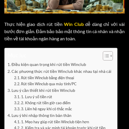
Thực hiện giao dịch rút tiền
Win Club
dễ dàng chỉ với vài
bước đơn giản. Đảm bảo bảo mật thông tin cá nhân và nhận
tiền về tài khoản ngân hàng an toàn.
Mục lục
Điều kiện quan trọng khi rút tiền Winclub
Các phương thức rút tiền Winclub khác nhau tại nhà cái
Rút tiền Winclub bằng điện thoại
Rút tiền Winclub qua máy tính/PC
Lưu ý cần thiết khi rút tiền Winclub
1. Lưu ý số tiền rút
2. Không rút tiền giờ cao điểm
3. Liên hệ ngay khi có thắc mắc
Lưu ý khi nhập thông tin bản thân
1. Mẹo hay giúp rút tiền Winclub tiện hơn
2. Kiểm tra và xác minh tài khoản trước khi rút tiền