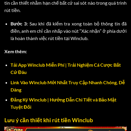
tin cần thiết nhằm hạn chế bất cứ sai sót nào trong quá trình
rút tiền.
Bước 3:
Sau khi đã kiểm tra xong toàn bộ thông tin đã
điền, anh em chỉ cần nhấp vào nút “Xác nhận” ở phía dưới
là hoàn thành việc rút tiền tại Winclub.
Xem thêm:
Tải App Winclub Miễn Phí | Trải Nghiệm Cá Cược Bất
Cứ Đâu
Link Vào Winclub Mới Nhất Truy Cập Nhanh Chóng, Dễ
Dàng
Đăng Ký Winclub | Hướng Dẫn Chi Tiết và Bảo Mật
Tuyệt Đối
Lưu ý cần thiết khi rút tiền Winclub