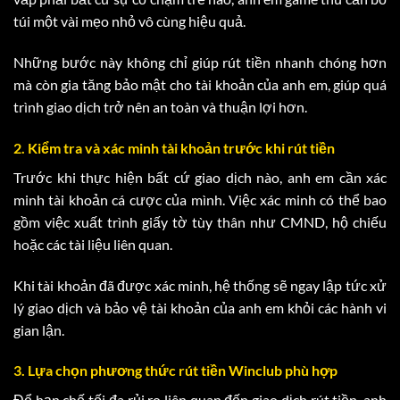
túi một vài mẹo nhỏ vô cùng hiệu quả.
Những bước này không chỉ giúp rút tiền nhanh chóng hơn
mà còn gia tăng bảo mật cho tài khoản của anh em, giúp quá
trình giao dịch trở nên an toàn và thuận lợi hơn.
2. Kiểm tra và xác minh tài khoản trước khi rút tiền
Trước khi thực hiện bất cứ giao dịch nào, anh em cần xác
minh tài khoản cá cược của mình. Việc xác minh có thể bao
gồm việc xuất trình giấy tờ tùy thân như CMND, hộ chiếu
hoặc các tài liệu liên quan.
Khi tài khoản đã được xác minh, hệ thống sẽ ngay lập tức xử
lý giao dịch và bảo vệ tài khoản của anh em khỏi các hành vi
gian lận.
3. Lựa chọn phương thức rút tiền Winclub phù hợp
Để hạn chế tối đa rủi ro liên quan đến giao dịch rút tiền, anh