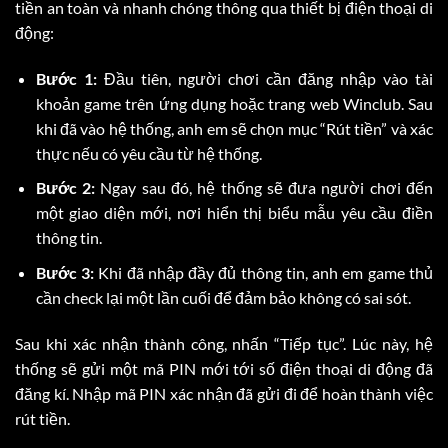
tiền an toàn và nhanh chóng thông qua thiết bị điện thoại di
động:
Bước 1:
Đầu tiên, người chơi cần đăng nhập vào tài
khoản game trên ứng dụng hoặc trang web Winclub. Sau
khi đã vào hệ thống, anh em sẽ chọn mục “Rút tiền” và xác
thực nếu có yêu cầu từ hệ thống.
Bước 2:
Ngay sau đó, hệ thống sẽ đưa người chơi đến
một giao diện mới, nơi hiển thị biểu mẫu yêu cầu điền
thông tin.
Bước 3:
Khi đã nhập đầy đủ thông tin, anh em game thủ
cần check lại một lần cuối để đảm bảo không có sai sót.
Sau khi xác nhận thành công, nhấn “Tiếp tục”. Lúc này, hệ
thống sẽ gửi một mã PIN mới tới số điện thoại di động đã
đăng kí. Nhập mã PIN xác nhận đã gửi đi để hoàn thành việc
rút tiền.