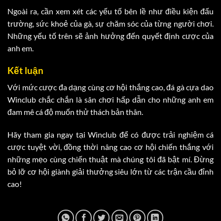
Ngoài ra, cần xem xét các yếu tố bên lề như điều kiện đấu
trường, sức khoẻ của gà, sự chăm sóc của từng người chơi.
Những yếu tố trên sẽ ảnh hưởng đến quyết định cược của
anh em.
Kết luận
Với mức cược đa dạng cùng cơ hội thắng cao, đá gà cựa dao
Winclub chắc chắn là sân chơi hấp dẫn cho những anh em
đam mê cá độ muốn thử thách bản thân.
Hãy tham gia ngay tại Winclub để có được trải nghiệm cá
cược tuyệt vời, đồng thời nâng cao cơ hội chiến thắng với
những mẹo cùng chiến thuật mà chúng tôi đã bật mí. Đừng
bỏ lỡ cơ hội giành giải thưởng siêu lớn từ các trận cầu đỉnh
cao!