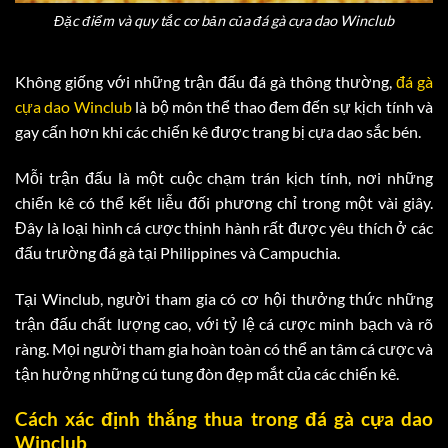
Đặc điểm và quy tắc cơ bản của đá gà cựa dao Winclub
Không giống với những trận đấu đá gà thông thường,
đá gà
cựa dao Winclub
là bộ môn thể thao đem đến sự kịch tính và
gay cấn hơn khi các chiến kê được trang bị cựa dao sắc bén.
Mỗi trận đấu là một cuộc chạm trán kịch tính, nơi những
chiến kê có thể kết liễu đối phương chỉ trong một vài giây.
Đây là loại hình cá cược thịnh hành rất được yêu thích ở các
đấu trường đá gà tại Philippines và Campuchia.
Tại Winclub, người tham gia có cơ hội thưởng thức những
trận đấu chất lượng cao, với tỷ lệ cá cược minh bạch và rõ
ràng. Mọi người tham gia hoàn toàn có thể an tâm cá cược và
tận hưởng những cú tung đòn đẹp mắt của các chiến kê.
Cách xác định thắng thua trong đá gà cựa dao
Winclub