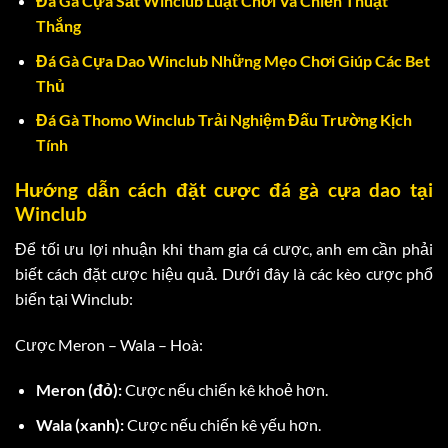
Đá Gà Cựa Sắt Winclub Luật Chơi Và Chiến Thuật
Thắng
Đá Gà Cựa Dao Winclub Những Mẹo Chơi Giúp Các Bet
Thủ
Đá Gà Thomo Winclub Trải Nghiệm Đấu Trường Kịch
Tính
Hướng dẫn cách đặt cược đá gà cựa dao tại
Winclub
Để tối ưu lợi nhuận khi tham gia cá cược, anh em cần phải
biết cách đặt cược hiệu quả. Dưới đây là các kèo cược phổ
biến tại Winclub:
Cược Meron – Wala – Hoà:
Meron (đỏ):
Cược nếu chiến kê khoẻ hơn.
Wala (xanh):
Cược nếu chiến kê yếu hơn.