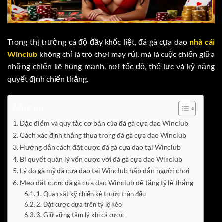
Trong thị trường cá độ đầy khốc liệt, đá gà cựa dao
nhà cái
Winclub
không chỉ là trò chơi may rủi, mà là cuộc chiến giữa
những chiến kê hùng mạnh, nơi tốc độ, thể lực và kỹ năng
quyết định chiến thắng.
Mục lục
Đặc điểm và quy tắc cơ bản của đá gà cựa dao Winclub
Cách xác định thắng thua trong đá gà cựa dao Winclub
Hướng dẫn cách đặt cược đá gà cựa dao tại Winclub
Bí quyết quản lý vốn cược với đá gà cựa dao Winclub
Lý do gà mỹ đá cựa dao tại Winclub hấp dẫn người chơi
Mẹo đặt cược đá gà cựa dao Winclub để tăng tỷ lệ thắng
1. Quan sát kỹ chiến kê trước trận đấu
2. Đặt cược dựa trên tỷ lệ kèo
3. Giữ vững tâm lý khi cá cược