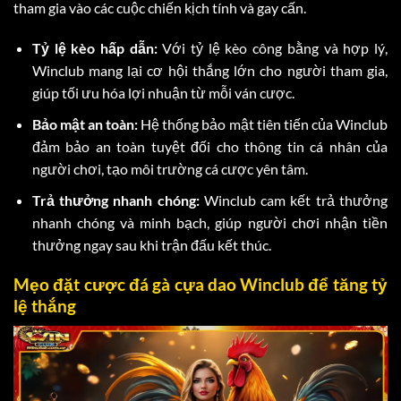
tham gia vào các cuộc chiến kịch tính và gay cấn.
Tỷ lệ kèo hấp dẫn:
Với tỷ lệ kèo công bằng và hợp lý,
Winclub mang lại cơ hội thắng lớn cho người tham gia,
giúp tối ưu hóa lợi nhuận từ mỗi ván cược.
Bảo mật an toàn:
Hệ thống bảo mật tiên tiến của Winclub
đảm bảo an toàn tuyệt đối cho thông tin cá nhân của
người chơi, tạo môi trường cá cược yên tâm.
Trả thưởng nhanh chóng:
Winclub cam kết trả thưởng
nhanh chóng và minh bạch, giúp người chơi nhận tiền
thưởng ngay sau khi trận đấu kết thúc.
Mẹo đặt cược đá gà cựa dao Winclub để tăng tỷ
lệ thắng