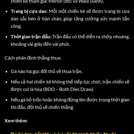
chiến kê tham gia: Meron (đỏ) và Wala (xanh).
Trang bị cựa dao:
Mỗi một chiến kê sẽ được trang bị cựa
dao sắc bén ở bàn chân, giúp tăng cường sức mạnh tấn
công.
Thời gian trận đấu:
Trận đấu có thể diễn ra chớp nhoáng,
khoảng vài giây đến vài phút.
Cách phân định thắng thua:
Gà nào hạ gục đối thủ sẽ thua trận.
Nếu cả hai chiến kê không thể tiếp tục chơi, trận chiến sẽ
được coi là hòa (BDD – Both Dies Draw).
Nếu gà bỏ trốn hoặc không đứng lên được trong thời gian
thi đấu, đối thủ sẽ chiến thắng.
Xem thêm: