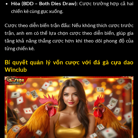
Hòa (BDD – Both Dies Draw):
Cược trường hợp cả hai
chiến kê cùng gục xuống.
Cược theo diễn biến trận đấu: Nếu không thích cược trước
trận, anh em có thể lựa chọn cược theo diễn biến, giúp gia
tăng khả năng thắng cược hơn khi theo dõi phong độ của
từng chiến kê.
Bí quyết quản lý vốn cược với đá gà cựa dao
Winclub