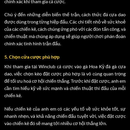
chính xác khi tham gia cá cược.
Chú ý đến những diễn biến thế trận, cách thức đá cựa dao
được dùng trong từng hiệp đấu. Các chi tiết nhỏ về sức khoẻ
của các chiến kê, cách chúng ứng phó với các đòn tấn công, và
chiến thuật mà chúng áp dụng sẽ giúp người chơi phán đoán
chính xác tình hình trận đấu.
5. Chọn cửa cược phù hợp
Khi tham gia tại Winclub cá cược vào gà Hoa Kỳ đá gà cựa
dao, việc chọn kèo đặt cược phù hợp là vô cùng quan trọng
để tối ưu hoá cơ hội chiến thắng. Trước khi đặt cược, anh em
cần tìm hiểu kỹ về sức mạnh và chiến thuật thi đấu của mỗi
chiến kê.
Nếu chiến kê của anh em có các yếu tố về sức khỏe tốt, sự
nhanh nhẹn, và khả năng chiến đấu tuyệt vời, việc đặt cược
vào chiến kê đó sẽ mang tới nhiều cơ hội thắng lớn.