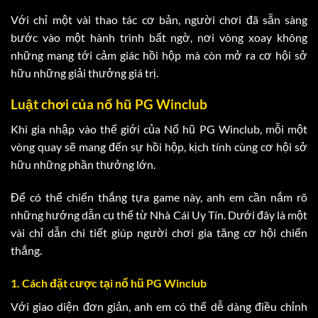
Với chỉ một vài thao tác cơ bản, người chơi đã sẵn sàng
bước vào một hành trình bất ngờ, nơi vòng xoay không
những mang tới cảm giác hồi hộp mà còn mở ra cơ hội sở
hữu những giải thưởng giá trị.
Luật chơi của nổ hũ PG Winclub
Khi gia nhập vào thế giới của Nổ hũ PG Winclub, mỗi một
vòng quay sẽ mang đến sự hồi hộp, kịch tính cùng cơ hội sở
hữu những phần thưởng lớn.
Để có thể chiến thắng tựa game này, anh em cần nắm rõ
những hướng dẫn cụ thể từ Nhà Cái Uy Tín. Dưới đây là một
vài chỉ dẫn chi tiết giúp người chơi gia tăng cơ hội chiến
thắng.
1. Cách đặt cược tại nổ hũ PG Winclub
Với giao diện đơn giản, anh em có thể dễ dàng điều chỉnh