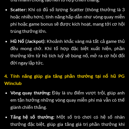
Scatter:
Khi có đủ số lượng Scatter (thông thường là 3
hoặc nhiều hơn), tính năng hấp dẫn như vòng quay miễn
phí hoặc game bonus sẽ được kích hoạt, mang tới cơ hội
trúng thưởng lớn.
Hũ Nổ (Jackpot):
Khoảnh khắc vàng mà tất cả game thủ
đều mong chờ. Khi tổ hợp đặc biệt xuất hiện, phần
thưởng lớn từ hũ tích luỹ sẽ bùng nổ, mở ra cơ hội đổi
đời ngay lập tức.
4. Tính năng giúp gia tăng phần thưởng tại nổ hũ PG
Winclub
Vòng quay thưởng:
Đây là ưu điểm vượt trội, giúp anh
em tận hưởng những vòng quay miễn phí mà vẫn có thể
giành chiến thắng.
Tăng hệ số thưởng:
Một số trò chơi có hệ số nhân
thưởng đặc biệt, giúp gia tăng giá trị phần thưởng khi