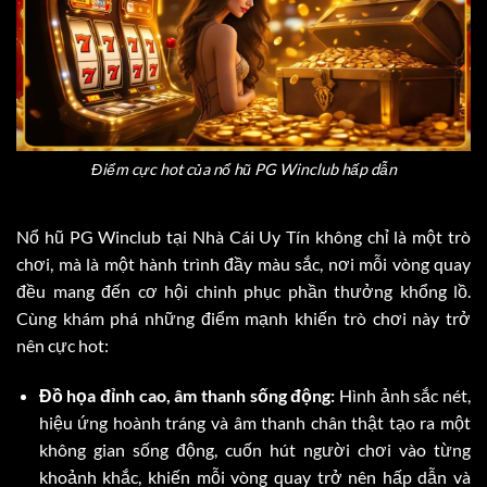
Điểm cực hot của nổ hũ PG Winclub hấp dẫn
Nổ hũ PG Winclub tại Nhà Cái Uy Tín không chỉ là một trò
chơi, mà là một hành trình đầy màu sắc, nơi mỗi vòng quay
đều mang đến cơ hội chinh phục phần thưởng khổng lồ.
Cùng khám phá những điểm mạnh khiến trò chơi này trở
nên cực hot:
Đồ họa đỉnh cao, âm thanh sống động:
Hình ảnh sắc nét,
hiệu ứng hoành tráng và âm thanh chân thật tạo ra một
không gian sống động, cuốn hút người chơi vào từng
khoảnh khắc, khiến mỗi vòng quay trở nên hấp dẫn và