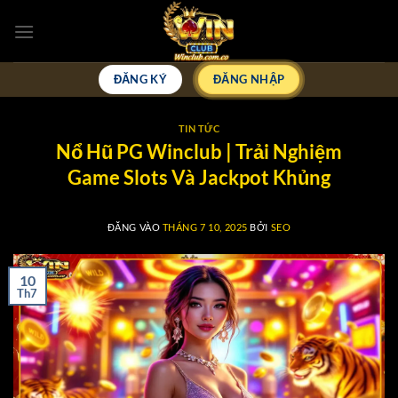
Bỏ
qua
nội
dung
ĐĂNG KÝ
ĐĂNG NHẬP
TIN TỨC
Nổ Hũ PG Winclub | Trải Nghiệm
Game Slots Và Jackpot Khủng
ĐĂNG VÀO
THÁNG 7 10, 2025
BỞI
SEO
10
Th7