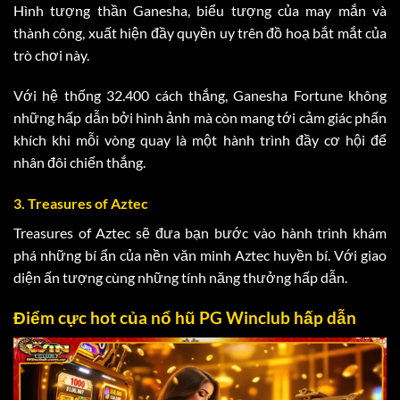
Hình tượng thần Ganesha, biểu tượng của may mắn và
thành công, xuất hiện đầy quyền uy trên đồ hoạ bắt mắt của
trò chơi này.
Với hệ thống 32.400 cách thắng, Ganesha Fortune không
những hấp dẫn bởi hình ảnh mà còn mang tới cảm giác phấn
khích khi mỗi vòng quay là một hành trình đầy cơ hội để
nhân đôi chiến thắng.
3. Treasures of Aztec
Treasures of Aztec sẽ đưa bạn bước vào hành trình khám
phá những bí ẩn của nền văn minh Aztec huyền bí. Với giao
diện ấn tượng cùng những tính năng thưởng hấp dẫn.
Điểm cực hot của nổ hũ PG Winclub hấp dẫn