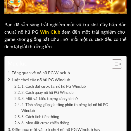
Bạn đã sẵn sàng trải nghiệm một vũ trụ slot đầy hấp dẫn
chưa? nổ hũ PG
Win Club
đem đến một trải nghiệm chơi
game không giống bất cứ ai, nơi mỗi một cú click đều có thể
đem lại giải thưởng lớn.
Mục lục
Tổng quan về nổ hũ PG Winclub
Luật chơi của nổ hũ PG Winclub
1. Cách đặt cược tại nổ hũ PG Winclub
2. Cách quay nổ hũ PG Winclub
3. Một vài biểu tượng cần ghi nhớ
4. Tính năng giúp gia tăng phần thưởng tại nổ hũ PG
Winclub
5. Cách tính tiền thắng
6. Mẹo đặt cược chiến thắng
Điểm qua một vài trò chơi nổ hũ PG Winclub hay