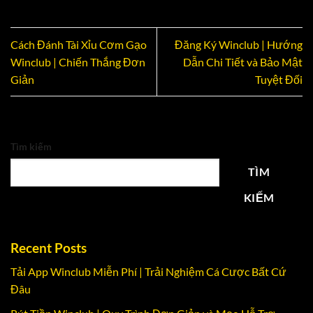
Cách Đánh Tài Xỉu Cơm Gạo
Đăng Ký Winclub | Hướng
Winclub | Chiến Thắng Đơn
Dẫn Chi Tiết và Bảo Mật
Giản
Tuyệt Đối
Tìm kiếm
TÌM
KIẾM
Recent Posts
Tải App Winclub Miễn Phí | Trải Nghiệm Cá Cược Bất Cứ
Đâu