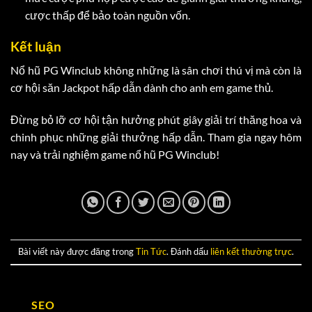
cược thấp để bảo toàn nguồn vốn.
Kết luận
Nổ hũ PG Winclub không những là sân chơi thú vị mà còn là
cơ hội săn Jackpot hấp dẫn dành cho anh em game thủ.
Đừng bỏ lỡ cơ hội tận hưởng phút giây giải trí thăng hoa và
chinh phục những giải thưởng hấp dẫn. Tham gia ngay hôm
nay và trải nghiệm game nổ hũ PG Winclub!
Bài viết này được đăng trong
Tin Tức
. Đánh dấu
liên kết thường trực
.
SEO