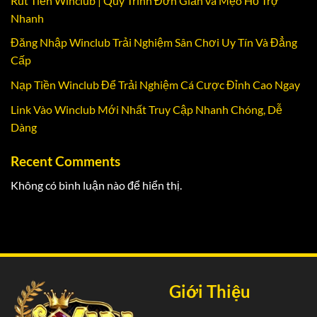
Rút Tiền Winclub | Quy Trình Đơn Giản và Mẹo Hỗ Trợ
Nhanh
Đăng Nhập Winclub Trải Nghiệm Sân Chơi Uy Tín Và Đẳng
Cấp
Nạp Tiền Winclub Để Trải Nghiệm Cá Cược Đỉnh Cao Ngay
Link Vào Winclub Mới Nhất Truy Cập Nhanh Chóng, Dễ
Dàng
Recent Comments
Không có bình luận nào để hiển thị.
Giới Thiệu