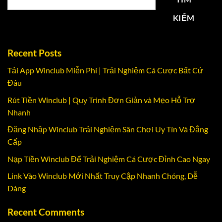
KIẾM
Recent Posts
Tải App Winclub Miễn Phí | Trải Nghiệm Cá Cược Bất Cứ
Đâu
Rút Tiền Winclub | Quy Trình Đơn Giản và Mẹo Hỗ Trợ
Nhanh
Đăng Nhập Winclub Trải Nghiệm Sân Chơi Uy Tín Và Đẳng
Cấp
Nạp Tiền Winclub Để Trải Nghiệm Cá Cược Đỉnh Cao Ngay
Link Vào Winclub Mới Nhất Truy Cập Nhanh Chóng, Dễ
Dàng
Recent Comments