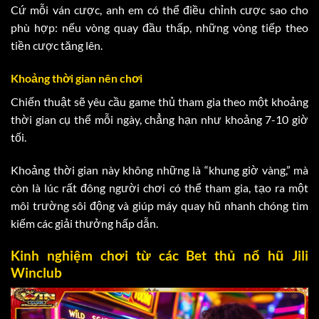
Cứ mỗi ván cược, anh em có thể điều chỉnh cược sao cho
phù hợp: nếu vòng quay đầu thấp, những vòng tiếp theo
tiền cược tăng lên.
Khoảng thời gian nên chơi
Chiến thuật sẽ yêu cầu game thủ tham gia theo một khoảng
thời gian cụ thể mỗi ngày, chẳng hạn như khoảng 7-10 giờ
tối.
Khoảng thời gian này không những là “khung giờ vàng,” mà
còn là lúc rất đông người chơi có thể tham gia, tạo ra một
môi trường sôi động và giúp máy quay hũ nhanh chóng tìm
kiếm các giải thưởng hấp dẫn.
Kinh nghiệm chơi từ các Bet thủ nổ hũ Jili
Winclub