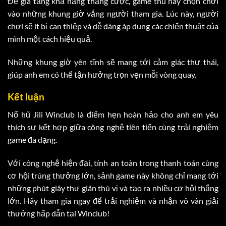
Để gia tăng khả năng thắng cược, game thủ hãy chọn chơi
vào những khung giờ vắng người tham gia. Lúc này, người
chơi sẽ ít bị can thiệp và dễ dàng áp dụng các chiến thuật của
mình một cách hiệu quả.
Những khung giờ yên tĩnh sẽ mang tới cảm giác thư thái,
giúp anh em có thể tận hưởng trọn vẹn mỗi vòng quay.
Kết luận
Nổ hũ Jili Winclub là điểm hẹn hoàn hảo cho anh em yêu
thích sự kết hợp giữa công nghệ tiên tiến cùng trải nghiệm
game đa dạng.
Với công nghệ hiện đại, tính an toàn trong thanh toán cùng
cơ hội trúng thưởng lớn, sảnh game này không chỉ mang tới
những phút giây thư giãn thú vị và tạo ra nhiều cơ hội thắng
lớn. Hãy tham gia ngay để trải nghiệm và nhận vô vàn giải
thưởng hấp dẫn tại Winclub!