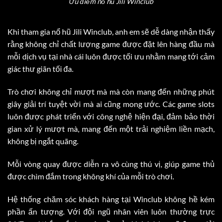
Ưu điểm nổ hũ Jili Winclub
Khi tham gia nổ hũ Jili Winclub, anh em sẽ dễ dàng nhận thấy
rằng không chỉ chất lượng game được đặt lên hàng đầu mà
mỗi dịch vụ tại nhà cái luôn được tối ưu nhằm mang tới cảm
giác thư giãn tối đa.
Trò chơi không chỉ mượt mà mà còn mang đến những phút
giây giải trí tuyệt vời mà ai cũng mong ước. Các game slots
luôn được phát triển với công nghệ hiện đại, đảm bảo thời
gian xử lý mượt mà, mang đến một trải nghiệm liền mạch,
không bị ngắt quãng.
Mỗi vòng quay được diễn ra vô cùng thú vị, giúp game thủ
được chìm đắm trong không khí của mỗi trò chơi.
Hệ thống chăm sóc khách hàng tại Winclub không hề kém
phần ấn tượng. Với đội ngũ nhân viên luôn thường trực