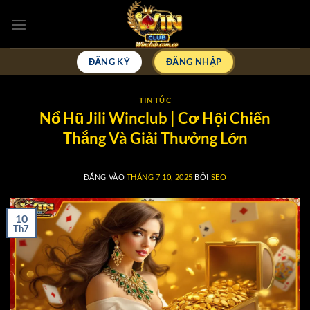
Bỏ
qua
nội
dung
ĐĂNG KÝ
ĐĂNG NHẬP
TIN TỨC
Nổ Hũ Jili Winclub | Cơ Hội Chiến
Thắng Và Giải Thưởng Lớn
ĐĂNG VÀO
THÁNG 7 10, 2025
BỞI
SEO
10
Th7