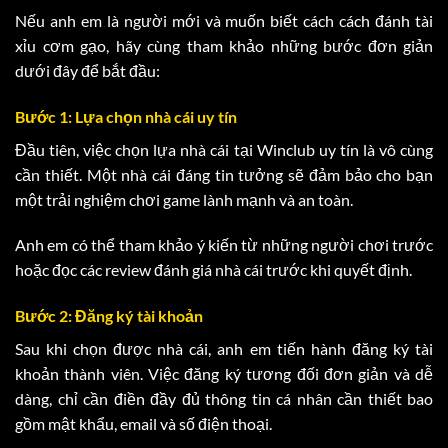
Nếu anh em là người mới và muốn biết cách cách đánh tài
xỉu cơm gạo, hãy cùng tham khảo những bước đơn giản
dưới đây để bắt đầu:
Bước 1: Lựa chọn nhà cái uy tín
Đầu tiên, việc chọn lựa nhà cái tại Winclub uy tín là vô cùng
cần thiết. Một nhà cái đáng tin tưởng sẽ đảm bảo cho bạn
một trải nghiệm chơi game lành mạnh và an toàn.
Anh em có thể tham khảo ý kiến từ những người chơi trước
hoặc đọc các review đánh giá nhà cái trước khi quyết định.
Bước 2: Đăng ký tài khoản
Sau khi chọn được nhà cái, anh em tiến hành đăng ký tài
khoản thành viên. Việc đăng ký tương đối đơn giản và dễ
dàng, chỉ cần điền đầy đủ thông tin cá nhân cần thiết bao
gồm mật khẩu, email và số điện thoại.