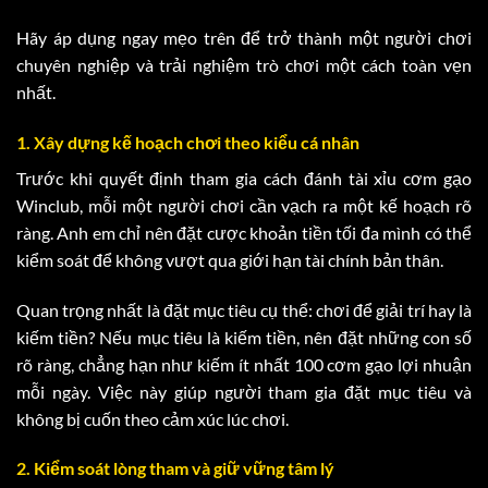
Hãy áp dụng ngay mẹo trên để trở thành một người chơi
chuyên nghiệp và trải nghiệm trò chơi một cách toàn vẹn
nhất.
1. Xây dựng kế hoạch chơi theo kiểu cá nhân
Trước khi quyết định tham gia cách đánh tài xỉu cơm gạo
Winclub, mỗi một người chơi cần vạch ra một kế hoạch rõ
ràng. Anh em chỉ nên đặt cược khoản tiền tối đa mình có thể
kiểm soát để không vượt qua giới hạn tài chính bản thân.
Quan trọng nhất là đặt mục tiêu cụ thể: chơi để giải trí hay là
kiếm tiền? Nếu mục tiêu là kiếm tiền, nên đặt những con số
rõ ràng, chẳng hạn như kiếm ít nhất 100 cơm gạo lợi nhuận
mỗi ngày. Việc này giúp người tham gia đặt mục tiêu và
không bị cuốn theo cảm xúc lúc chơi.
2. Kiểm soát lòng tham và giữ vững tâm lý