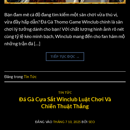
Bạn đam mê cá độ đang tìm kiếm một sân chơi vừa thú vị,
vừa đầy hấp dẫn? Đá Gà Thomo Game Winclub chính là sân
chơi lý tưởng dành cho bạn! Với chất lượng hình ảnh rõ nét
cùng tỷ lệ kèo minh bạch, Winclub mang đến cho fan hâm mộ
những trận đá […]
TIẾP TỤC ĐỌC
→
Đăng trong
Tin Tức
TIN TỨC
Đá Gà Cựa Sắt Winclub Luật Chơi Và
Chiến Thuật Thắng
ĐĂNG VÀO
THÁNG 7 10, 2025
BỞI
SEO