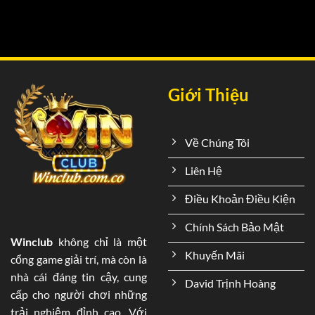
Giới Thiệu
Về Chúng Tôi
Liên Hệ
Điều Khoản Điều Kiện
Chính Sách Bảo Mật
Winclub
không chỉ là một
Khuyến Mãi
cổng game giải trí, mà còn là
nhà cái đáng tin cậy, cung
David Trịnh Hoàng
cấp cho người chơi những
trải nghiệm đỉnh cao. Với