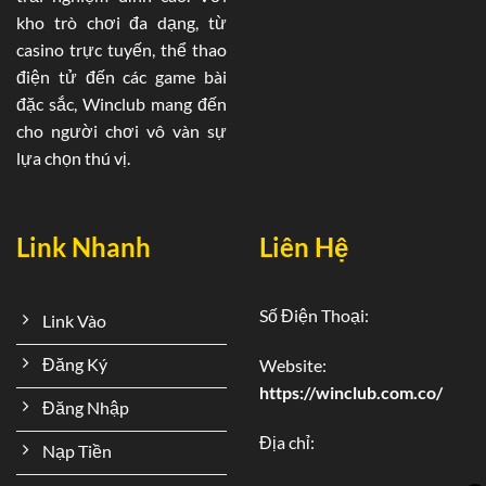
kho trò chơi đa dạng, từ
casino trực tuyến, thể thao
điện tử đến các game bài
đặc sắc, Winclub mang đến
cho người chơi vô vàn sự
lựa chọn thú vị.
Link Nhanh
Liên Hệ
Số Điện Thoại:
Link Vào
Đăng Ký
Website:
https://winclub.com.co/
Đăng Nhập
Địa chỉ:
Nạp Tiền