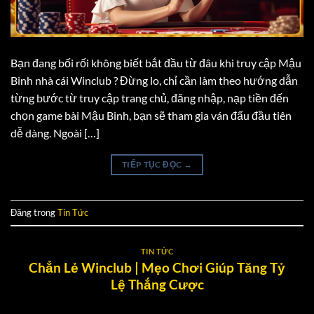
Bạn đang bối rối không biết bắt đầu từ đâu khi truy cập Mậu
Binh nhà cái Winclub ? Đừng lo, chỉ cần làm theo hướng dẫn
từng bước từ truy cập trang chủ, đăng nhập, nạp tiền đến
chọn game bài Mậu Binh, bạn sẽ tham gia ván đấu đầu tiên
dễ dàng. Ngoài […]
TIẾP TỤC ĐỌC
→
Đăng trong
Tin Tức
TIN TỨC
Chẳn Lẻ Winclub | Mẹo Chơi Giúp Tăng Tỷ
Lệ Thắng Cược