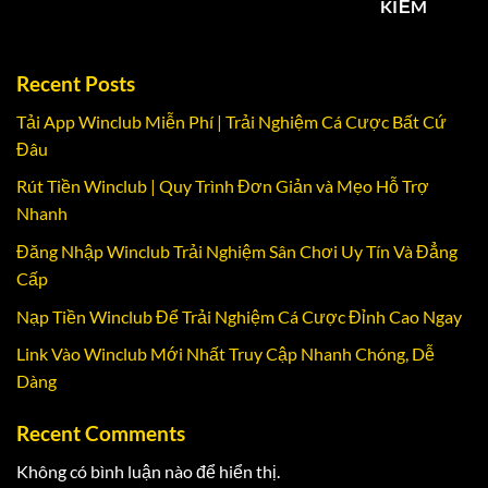
KIẾM
Recent Posts
Tải App Winclub Miễn Phí | Trải Nghiệm Cá Cược Bất Cứ
Đâu
Rút Tiền Winclub | Quy Trình Đơn Giản và Mẹo Hỗ Trợ
Nhanh
Đăng Nhập Winclub Trải Nghiệm Sân Chơi Uy Tín Và Đẳng
Cấp
Nạp Tiền Winclub Để Trải Nghiệm Cá Cược Đỉnh Cao Ngay
Link Vào Winclub Mới Nhất Truy Cập Nhanh Chóng, Dễ
Dàng
Recent Comments
Không có bình luận nào để hiển thị.