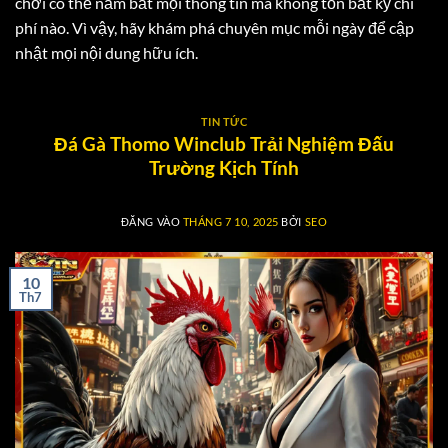
chơi có thể nắm bắt mọi thông tin mà không tốn bất kỳ chi
phí nào. Vì vậy, hãy khám phá chuyên mục mỗi ngày để cập
nhật mọi nội dung hữu ích.
TIN TỨC
Đá Gà Thomo Winclub Trải Nghiệm Đấu
Trường Kịch Tính
ĐĂNG VÀO
THÁNG 7 10, 2025
BỞI
SEO
10
Th7