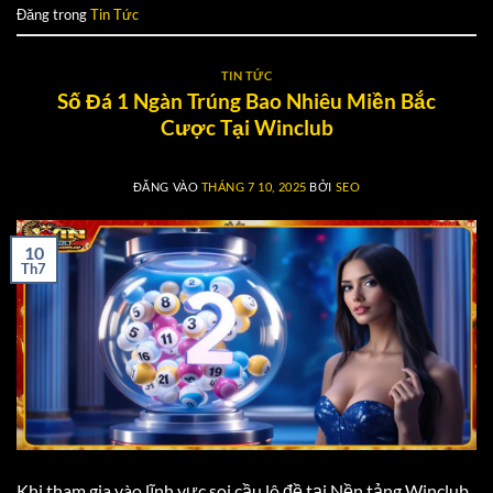
Đăng trong
Tin Tức
TIN TỨC
Số Đá 1 Ngàn Trúng Bao Nhiêu Miền Bắc
Cược Tại Winclub
ĐĂNG VÀO
THÁNG 7 10, 2025
BỞI
SEO
10
Th7
Khi tham gia vào lĩnh vực soi cầu lô đề tại Nền tảng Winclub ,