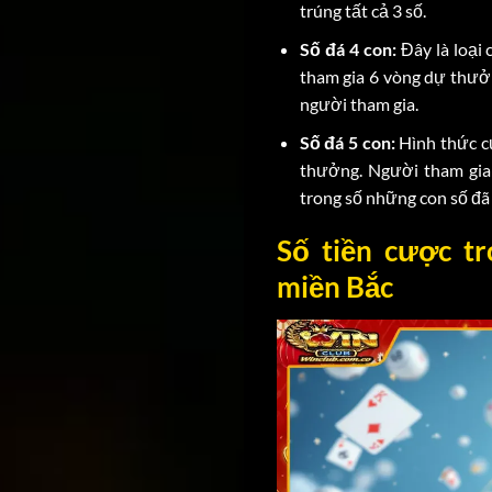
trúng tất cả 3 số.
Số đá 4 con:
Đây là loại
tham gia 6 vòng dự thưởng
người tham gia.
Số đá 5 con:
Hình thức cư
thưởng. Người tham gia c
trong số những con số đã
Số tiền cược t
miền Bắc