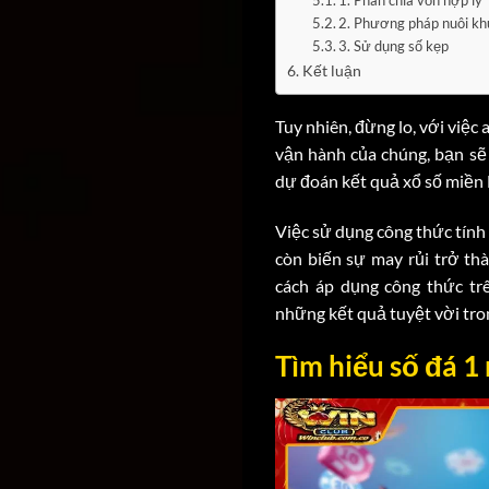
2. Phương pháp nuôi k
3. Sử dụng số kẹp
Kết luận
Tuy nhiên, đừng lo, với việc
vận hành của chúng, bạn sẽ
dự đoán kết quả xổ số miền 
Việc sử dụng công thức tính
còn biến sự may rủi trở th
cách áp dụng công thức tr
những kết quả tuyệt vời tron
Tìm hiểu số đá 1