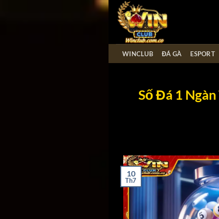
Bỏ
qua
nội
dung
WINCLUB
ĐÁ GÀ
ESPORT
Số Đá 1 Ngàn
10
Th7