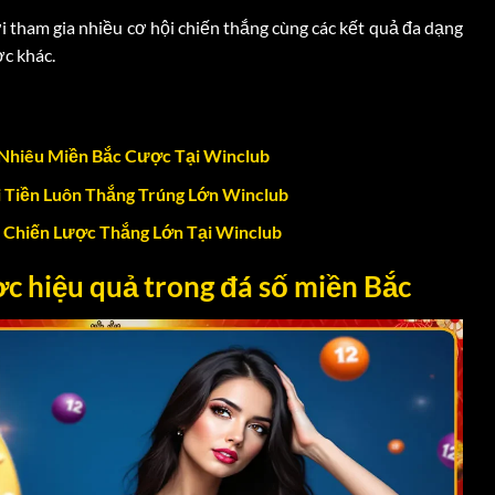
 tham gia nhiều cơ hội chiến thắng cùng các kết quả đa dạng
ợc khác.
 Nhiêu Miền Bắc Cược Tại Winclub
i Tiền Luôn Thắng Trúng Lớn Winclub
i Chiến Lược Thắng Lớn Tại Winclub
c hiệu quả trong đá số miền Bắc