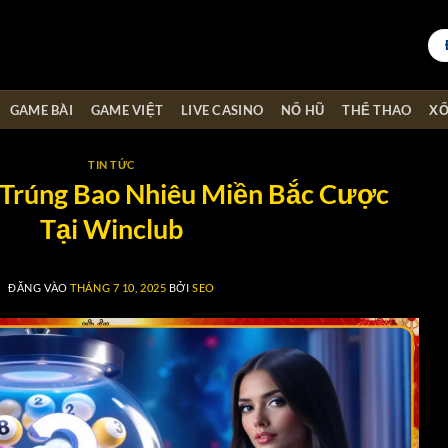
GAME BÀI
GAME VIỆT
LIVE CASINO
NỔ HŨ
THỂ THAO
XỔ
TIN TỨC
 Trúng Bao Nhiêu Miền Bắc Cược
Tại Winclub
ĐĂNG VÀO
THÁNG 7 10, 2025
BỞI
SEO