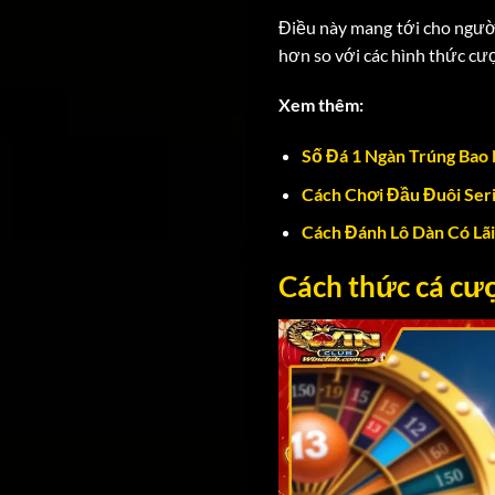
Điều này mang tới cho người
hơn so với các hình thức cư
Xem thêm:
Số Đá 1 Ngàn Trúng Bao
Cách Chơi Đầu Đuôi Ser
Cách Đánh Lô Dàn Có Lã
Cách thức cá cượ