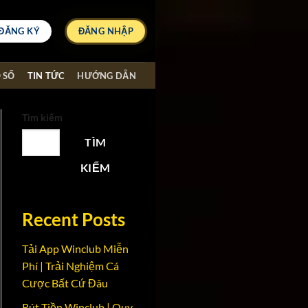
ĐĂNG KÝ
ĐĂNG NHẬP
 SỐ
TIN TỨC
HƯỚNG DẪN
Tìm kiếm
TÌM
KIẾM
Recent Posts
Tải App Winclub Miễn
Phí | Trải Nghiệm Cá
Cược Bất Cứ Đâu
Rút Tiền Winclub | Quy