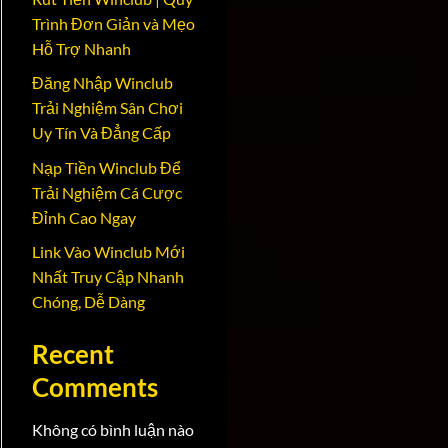
Trình Đơn Giản và Mẹo
Hỗ Trợ Nhanh
Đăng Nhập Winclub
Trải Nghiệm Sân Chơi
Uy Tín Và Đẳng Cấp
Nạp Tiền Winclub Để
Trải Nghiệm Cá Cược
Đỉnh Cao Ngay
Link Vào Winclub Mới
Nhất Truy Cập Nhanh
Chóng, Dễ Dàng
Recent
Comments
Không có bình luận nào