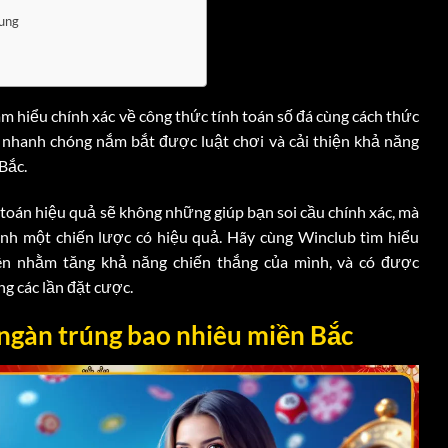
hung
 am hiểu chính xác về công thức tính toán số đá cùng cách thức
 nhanh chóng nắm bắt được luật chơi và cải thiện khả năng
Bắc.
 toán hiệu quả sẽ không những giúp bạn soi cầu chính xác, mà
ành một chiến lược có hiệu quả. Hãy cùng Winclub tìm hiểu
ên nhằm tăng khả năng chiến thắng của mình, và có được
g các lần đặt cược.
 ngàn trúng bao nhiêu miền Bắc