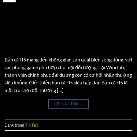
Bắn cá H5 mang đến không gian săn quái biển sống động, với
các phòng game phù hợp cho mọi đối tượng. Tại Winclub,
thành viên chinh phục đại dương còn có cơ hội nhận thưởng
siêu khủng. Giới thiệu bắn cá H5 siêu hấp dẫn Bắn cá H5 là
một trò chơi đổi thưởng […]
TIẾP TỤC ĐỌC
→
Đăng trong
Tin Tức