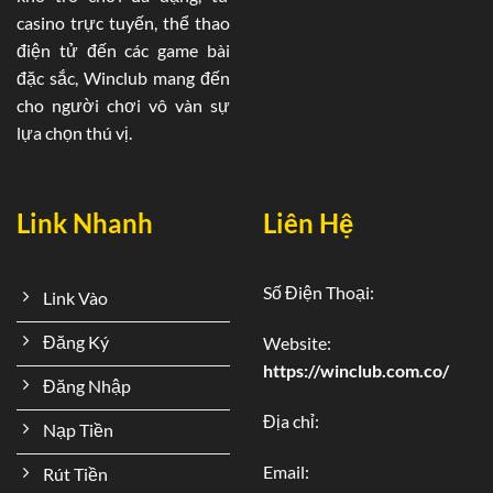
casino trực tuyến, thể thao
điện tử đến các game bài
đặc sắc, Winclub mang đến
cho người chơi vô vàn sự
lựa chọn thú vị.
Link Nhanh
Liên Hệ
Số Điện Thoại:
Link Vào
Đăng Ký
Website:
https://winclub.com.co/
Đăng Nhập
Địa chỉ:
Nạp Tiền
Email:
Rút Tiền