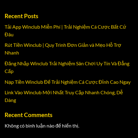
Recent Posts
Tải App Winclub Miễn Phí | Trải Nghiệm Cá Cược Bất Cứ
Đâu
Rút Tiền Winclub | Quy Trình Đơn Giản và Mẹo Hỗ Trợ
Nhanh
Đăng Nhập Winclub Trải Nghiệm Sân Chơi Uy Tín Và Đẳng
Cấp
Nạp Tiền Winclub Để Trải Nghiệm Cá Cược Đỉnh Cao Ngay
Link Vào Winclub Mới Nhất Truy Cập Nhanh Chóng, Dễ
Dàng
Recent Comments
Không có bình luận nào để hiển thị.