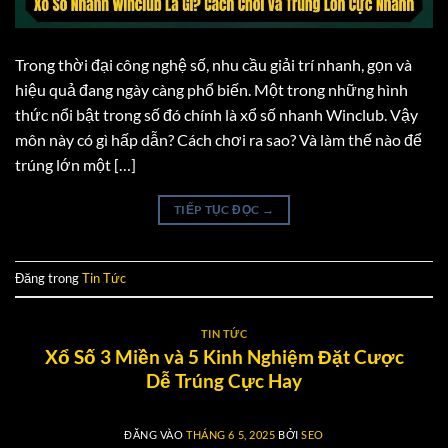
Trong thời đại công nghệ số, nhu cầu giải trí nhanh, gọn và
hiệu quả đang ngày càng phổ biến. Một trong những hình
thức nổi bật trong số đó chính là xổ số nhanh Winclub. Vậy
môn này có gì hấp dẫn? Cách chơi ra sao? Và làm thế nào để
trúng lớn một […]
TIẾP TỤC ĐỌC
→
Đăng trong
Tin Tức
TIN TỨC
Xổ Số 3 Miền và 5 Kinh Nghiệm Đặt Cược
Dễ Trúng Cực Hay
ĐĂNG VÀO
THÁNG 6 5, 2025
BỞI
SEO