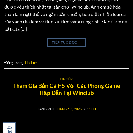
được yêu thích nhất tại sân chơi Winclub. Anh em sẽ hóa
thân làm ngư thủ và ngắm bắn chuẩn, tiêu diệt nhiều loài cá,
rùa xanh để đem về tiền xu, tiền vàng rủng rỉnh. Đặc điểm nổi
bật của […]
TIẾP TỤC ĐỌC
→
Đăng trong
Tin Tức
TIN TỨC
Tham Gia Bắn Cá H5 Với Các Phòng Game
Hấp Dẫn Tại Winclub
ĐĂNG VÀO
THÁNG 6 5, 2025
BỞI
SEO
05
Th6