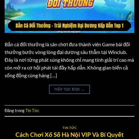
Bắn cá đổi thưởng là sân chơi đưa thành viên Game bài đổi
thưởng bước vòng lòng đại dương sâu thẳm tại Winclub.
Đây là nơi từng phát súng không chỉ mang tính giải trí cao mà
còn mở ra cơ hội phát tài đầy hấp dẫn. Không gian biển cả
sống động cùng hàng […]
TIẾP TỤC ĐỌC
→
Đăng trong
Tin Tức
TIN TỨC
Cách Chơi Xổ Số Hà Nội VIP Và Bí Quyết