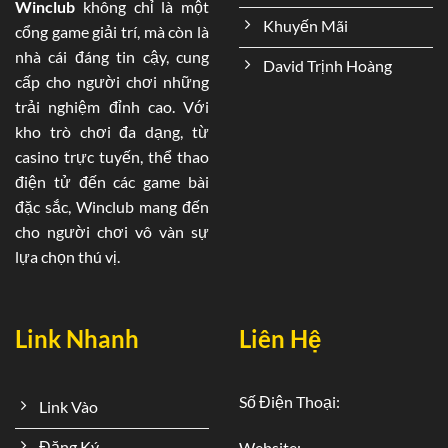
Winclub
không chỉ là một
Khuyến Mãi
cổng game giải trí, mà còn là
nhà cái đáng tin cậy, cung
David Trịnh Hoàng
cấp cho người chơi những
trải nghiệm đỉnh cao. Với
kho trò chơi đa dạng, từ
casino trực tuyến, thể thao
điện tử đến các game bài
đặc sắc, Winclub mang đến
cho người chơi vô vàn sự
lựa chọn thú vị.
Link Nhanh
Liên Hệ
Số Điện Thoại:
Link Vào
Đăng Ký
Website: