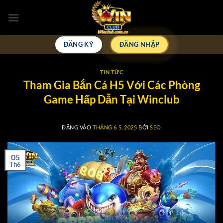
Bỏ
qua
nội
dung
ĐĂNG KÝ
ĐĂNG NHẬP
TIN TỨC
Tham Gia Bắn Cá H5 Với Các Phòng
Game Hấp Dẫn Tại Winclub
ĐĂNG VÀO
THÁNG 6 5, 2025
BỞI
SEO
05
Th6