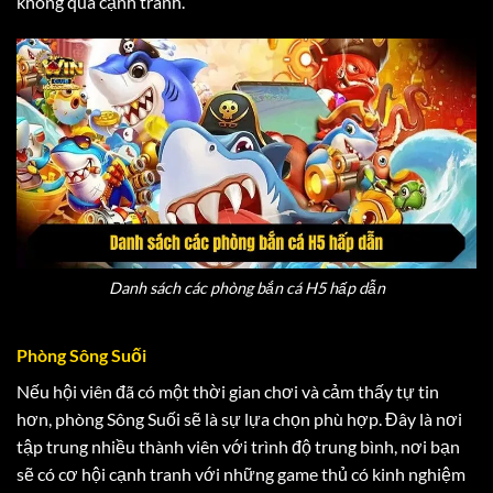
không quá cạnh tranh.
Danh sách các phòng bắn cá H5 hấp dẫn
Phòng Sông Suối
Nếu hội viên đã có một thời gian chơi và cảm thấy tự tin
hơn, phòng Sông Suối sẽ là sự lựa chọn phù hợp. Đây là nơi
tập trung nhiều thành viên với trình độ trung bình, nơi bạn
sẽ có cơ hội cạnh tranh với những game thủ có kinh nghiệm