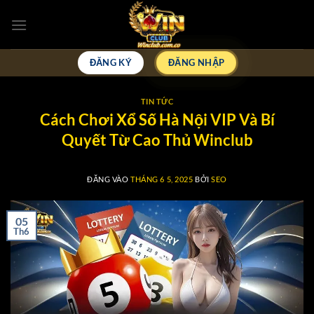
Bỏ
qua
nội
dung
ĐĂNG KÝ
ĐĂNG NHẬP
TIN TỨC
Cách Chơi Xổ Số Hà Nội VIP Và Bí
Quyết Từ Cao Thủ Winclub
ĐĂNG VÀO
THÁNG 6 5, 2025
BỞI
SEO
05
Th6