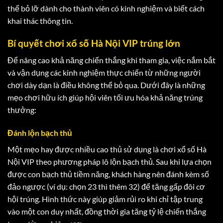
thể bỏ lỡ dành cho thành viên có kinh nghiệm và biết cách
khai thác thông tin.
Bí quyết chơi xổ số Hà Nội VIP trúng lớn
Để nâng cao khả năng chiến thắng khi tham gia, việc nắm bắt
và vận dụng các kinh nghiệm thực chiến từ những người
chơi dày dạn là điều không thể bỏ qua. Dưới đây là những
mẹo chơi hữu ích giúp hội viên tối ưu hóa khả năng trúng
thưởng:
Đánh lộn bạch thủ
Một mẹo hay được nhiều cao thủ sử dụng là chơi xổ số Hà
Nội VIP theo phương pháp lô lộn bạch thủ. Sau khi lựa chọn
được con bạch thủ tiềm năng, khách hàng nên đánh kèm số
đảo ngược (ví dụ: chọn 23 thì thêm 32) để tăng gấp đôi cơ
hội trúng. Hình thức này giúp giảm rủi ro khi chỉ tập trung
vào một con duy nhất, đồng thời gia tăng tỷ lệ chiến thắng