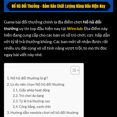
Game bài đổi thưởng chính là địa điểm chơi
Nổ hũ đổi
thưởng
uy tín top đầu hiện nay tại
Winclub
. Địa điểm này
hiện đang cung cấp cho các bạn vô số trò chơi, cực hấp dẫn
với tỷ lệ trả thưởng khủng. Các ban mới sẽ nhận được rất
nhiều ưu đãi cùng vô số tính năng vượt trội, tò mò thì đọc
ngay bài viết này nhé.
Mục lục
Nổ hũ đổi thưởng là gì?
Lý do nên chọn Nổ hũ đổi thưởng
Giấy phép hoạt động
Trò chơi đa dạng
Tỷ lệ trả thưởng cao
Công bằng, xanh chín
Hướng dẫn newbie chơi nổ hũ đổi thưởng