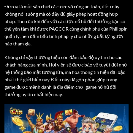
Đơn vị là một sân chơi cá cược vô cùng an toàn, điều này
không nói suông mà có đầy đủ giấy phép hoạt động hợp
pháp. Theo đó khi đến với cá cược nổ hũ đổi thưởng bạn có
thể yên tâm khi được PAGCOR cùng chính phủ của Philippin
quản lý, nên đảm bảo tính pháp lý cho những bất kỳ người
nào tham gia.
Không chỉ vậy thương hiệu còn đảm bảo độ uy tín cho các
khách hàng của mình. Hội viên sẽ được bảo vệ tuyệt đối nhờ
hệ thống bảo mật tường lửa, mã hóa thông tin hiện đại bậc
nhất thế giới hiện nay. Điều này đã góp phần giúp trang
game được mệnh danh là địa điểm chơi game nổ hũ đổi
thưởng uy tín nhất hiện nay.