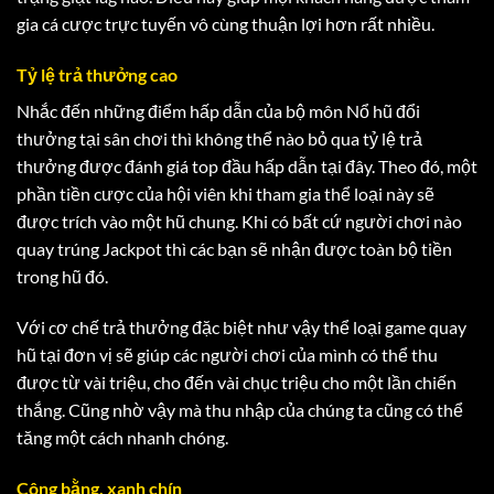
gia cá cược trực tuyến vô cùng thuận lợi hơn rất nhiều.
Tỷ lệ trả thưởng cao
Nhắc đến những điểm hấp dẫn của bộ môn Nổ hũ đổi
thưởng tại sân chơi thì không thể nào bỏ qua tỷ lệ trả
thưởng được đánh giá top đầu hấp dẫn tại đây. Theo đó, một
phần tiền cược của hội viên khi tham gia thể loại này sẽ
được trích vào một hũ chung. Khi có bất cứ người chơi nào
quay trúng Jackpot thì các bạn sẽ nhận được toàn bộ tiền
trong hũ đó.
Với cơ chế trả thưởng đặc biệt như vậy thể loại game quay
hũ tại đơn vị sẽ giúp các người chơi của mình có thể thu
được từ vài triệu, cho đến vài chục triệu cho một lần chiến
thắng. Cũng nhờ vậy mà thu nhập của chúng ta cũng có thể
tăng một cách nhanh chóng.
Công bằng, xanh chín