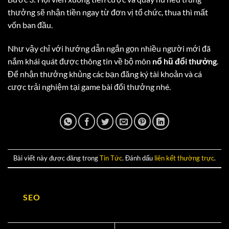
thưởng sẽ nhận tiền ngay từ đơn vị tổ chức, thua thì mất
vốn ban đầu.
Như vậy chỉ với hướng dẫn ngắn gọn nhiều người mới đã
nắm khái quát được thông tin về bộ môn
nổ hũ đổi thưởng
.
Để nhận thưởng khủng các bạn đăng ký tài khoản và cá
cược trải nghiệm tại game bài đổi thưởng nhé.
Bài viết này được đăng trong
Tin Tức
. Đánh dấu
liên kết thường trực
.
SEO