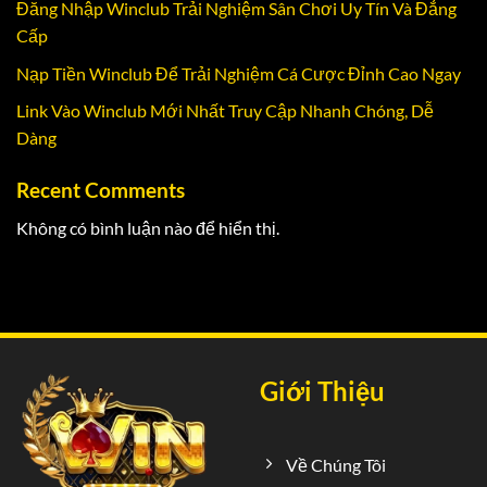
Đăng Nhập Winclub Trải Nghiệm Sân Chơi Uy Tín Và Đẳng
Cấp
Nạp Tiền Winclub Để Trải Nghiệm Cá Cược Đỉnh Cao Ngay
Link Vào Winclub Mới Nhất Truy Cập Nhanh Chóng, Dễ
Dàng
Recent Comments
Không có bình luận nào để hiển thị.
Giới Thiệu
Về Chúng Tôi