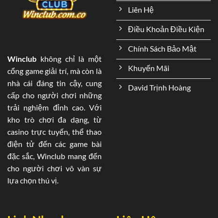
Liên Hệ
Điều Khoản Điều Kiện
Chính Sách Bảo Mật
Winclub
không chỉ là một
Khuyến Mãi
cổng game giải trí, mà còn là
nhà cái đáng tin cậy, cung
David Trịnh Hoàng
cấp cho người chơi những
trải nghiệm đỉnh cao. Với
kho trò chơi đa dạng, từ
casino trực tuyến, thể thao
điện tử đến các game bài
đặc sắc, Winclub mang đến
cho người chơi vô vàn sự
lựa chọn thú vị.