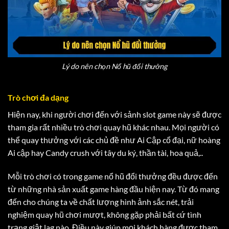
Lý do nên chọn Nổ hũ đổi thưởng
Trò chơi đa dạng
Hiện nay, khi người chơi đến với sảnh slot game này sẽ được
tham gia rất nhiều trò chơi quay hũ khác nhau. Mọi người có
thể quay thưởng với các chủ đề như Ai Cập cổ đại, nữ hoàng
Ai cập hay Candy crush với tây du ký, thần tài, hoa quả,..
Mỗi trò chơi có trong game nổ hũ đổi thưởng đều được đến
từ những nhà sản xuất game hàng đầu hiện nay. Từ đó mang
đến cho chúng ta về chất lượng hình ảnh sắc nét, trải
nghiệm quay hũ chơi mượt, không gặp phải bất cứ tình
trạng giật lag nào. Điều này giúp mọi khách hàng được tham