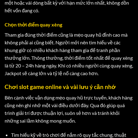
một hoặc vài dòng bất kỳ với hạn mức lớn nhất, không dồn
hết vốn đang có.
Chọn thời điểm quay xèng
Tham gia đúng thời điểm cũng là mẹo quay hũ đỉnh cao mà
không phải ai cũng biết. Người mới nên tìm hiểu về các
khung giờ có nhiều khách hàng tham gia để tranh phần
thưởng lớn. Thông thường, thời điểm tốt nhất để quay xèng
là từ 20 – 24h hàng ngày. Khi có nhiều người cùng quay xèng,
Jackpot sẽ càng lớn và tỷ lệ nổ càng cao hơn.
Chơi slot game online và vài lưu ý cần nhớ
Bên cạnh việc vận dụng mẹo quay hũ trực tuyến, khách hàng
cũng nên ghi nhớ một vài điều dưới đây. Qua đó giúp quá
trình giải trí được thuận lợi, suôn sẻ hơn và tránh khỏi
những sai lầm không mong muốn.
Tìm hiểu kỹ về trò chơi để nắm rõ quy tắc chung, thuật