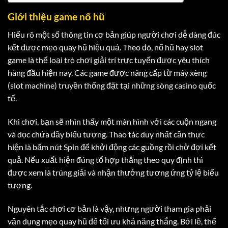
Giới thiệu game nổ hũ
Hiểu rõ một số thông tin cơ bản giúp người chơi dễ dàng đúc
kết được mẹo quay hũ hiệu quả. Theo đó, nổ hũ hay slot
game là thể loại trò chơi giải trí trực tuyến được yêu thích
hàng đầu hiện nay. Các game được nâng cấp từ máy xèng
(slot machine) truyền thống đặt tại những sòng casino quốc
tế.
Khi chơi, bạn sẽ nhìn thấy một màn hình với các cuộn ngang
và dọc chứa đầy biểu tượng. Thao tác duy nhất cần thực
hiện là bấm nút Spin để khởi động các guồng rồi chờ đợi kết
quả. Nếu xuất hiện đúng tổ hợp thắng theo quy định thì
được xem là trúng giải và nhận thưởng tương ứng tỷ lệ biểu
tượng.
Nguyên tắc chơi cơ bản là vậy, nhưng người tham gia phải
vận dụng mẹo quay hũ để tối ưu khả năng thắng. Bởi lẽ, thể