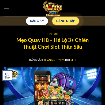
Bỏ
qua
nội
dung
ĐĂNG KÝ
ĐĂNG NHẬP
TIN TỨC
Mẹo Quay Hũ – Hé Lộ 3+ Chiến
Thuật Chơi Slot Thần Sầu
ĐĂNG VÀO
THÁNG 6 5, 2025
BỞI
SEO
05
Th6