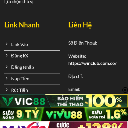
lựa chọn thú vị.
Link Nhanh
Liên Hệ
Số Điện Thoại:
Link Vào
Đăng Ký
Website:
https://winclub.com.co/
Đăng Nhập
Địa chỉ:
Nạp Tiền
Email:
Rút Tiền
Tải App
Tác Giả:
Kèo Nhà Cái 5