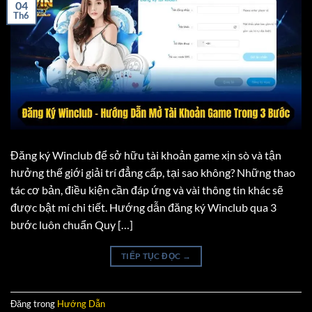
04
Th6
Đăng ký Winclub để sở hữu tài khoản game xịn sò và tận
hưởng thế giới giải trí đẳng cấp, tại sao không? Những thao
tác cơ bản, điều kiện cần đáp ứng và vài thông tin khác sẽ
được bật mí chi tiết. Hướng dẫn đăng ký Winclub qua 3
bước luôn chuẩn Quy […]
TIẾP TỤC ĐỌC
→
Đăng trong
Hướng Dẫn