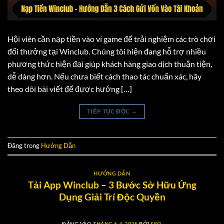
Hội viên cần nạp tiền vào ví game để trải nghiệm các trò chơi
đổi thưởng tại Winclub. Chúng tôi hiện đang hỗ trợ nhiều
phương thức hiện đại giúp khách hàng giao dịch thuận tiện,
dễ dàng hơn. Nếu chưa biết cách thao tác chuẩn xác, hãy
theo dõi bài viết để được hướng […]
TIẾP TỤC ĐỌC
→
Đăng trong
Hướng Dẫn
HƯỚNG DẪN
Tải App Winclub – 3 Bước Sở Hữu Ứng
Dụng Giải Trí Độc Quyền
ĐĂNG VÀO
THÁNG 6 4, 2025
BỞI
SEO