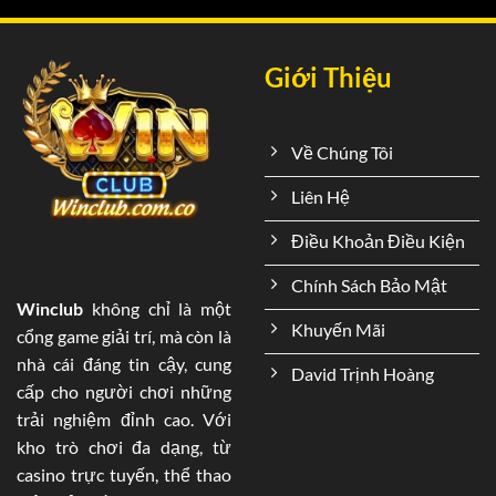
Giới Thiệu
Về Chúng Tôi
Liên Hệ
Điều Khoản Điều Kiện
Chính Sách Bảo Mật
Winclub
không chỉ là một
Khuyến Mãi
cổng game giải trí, mà còn là
nhà cái đáng tin cậy, cung
David Trịnh Hoàng
cấp cho người chơi những
trải nghiệm đỉnh cao. Với
kho trò chơi đa dạng, từ
casino trực tuyến, thể thao