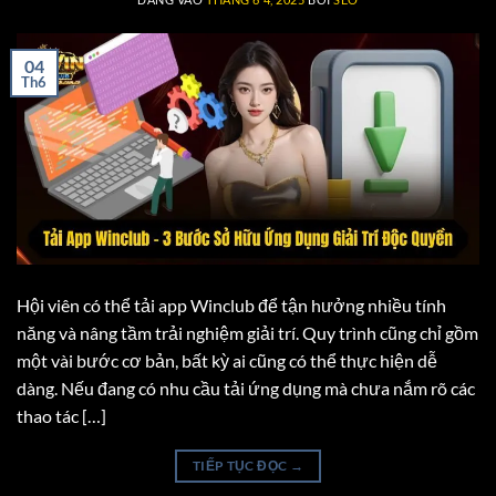
04
Th6
Hội viên có thể tải app Winclub để tận hưởng nhiều tính
năng và nâng tầm trải nghiệm giải trí. Quy trình cũng chỉ gồm
một vài bước cơ bản, bất kỳ ai cũng có thể thực hiện dễ
dàng. Nếu đang có nhu cầu tải ứng dụng mà chưa nắm rõ các
thao tác […]
TIẾP TỤC ĐỌC
→