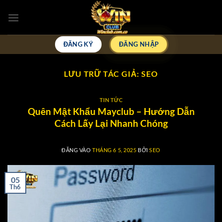
Bỏ
qua
nội
dung
ĐĂNG KÝ
ĐĂNG NHẬP
LƯU TRỮ TÁC GIẢ:
SEO
TIN TỨC
Quên Mật Khẩu Mayclub – Hướng Dẫn
Cách Lấy Lại Nhanh Chóng
ĐĂNG VÀO
THÁNG 6 5, 2025
BỞI
SEO
05
Th6