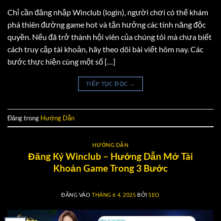
Chỉ cần đăng nhập Winclub (login), người chơi có thể khám
phá thiên đường game hot và tận hưởng các tính năng độc
quyền. Nếu đã trở thành hội viên của chúng tôi mà chưa biết
cách truy cập tài khoản, hãy theo dõi bài viết hôm nay. Các
bước thực hiện cùng một số […]
TIẾP TỤC ĐỌC
→
Đăng trong
Hướng Dẫn
HƯỚNG DẪN
Đăng Ký Winclub – Hướng Dẫn Mở Tài
Khoản Game Trong 3 Bước
ĐĂNG VÀO
THÁNG 6 4, 2025
BỞI
SEO