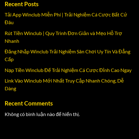
Recent Posts
Tải App Winclub Miễn Phí | Trải Nghiệm Cá Cược Bất Cứ
Đâu
Rút Tiền Winclub | Quy Trình Đơn Giản và Mẹo Hỗ Trợ
Nhanh
Đăng Nhập Winclub Trải Nghiệm Sân Chơi Uy Tín Và Đẳng
Cấp
Nạp Tiền Winclub Để Trải Nghiệm Cá Cược Đỉnh Cao Ngay
Link Vào Winclub Mới Nhất Truy Cập Nhanh Chóng, Dễ
Dàng
Recent Comments
Không có bình luận nào để hiển thị.