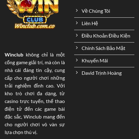
Về Chúng Tôi
Liên Hệ
Điều Khoản Điều Kiện
Chính Sách Bảo Mật
Winclub
không chỉ là một
Khuyến Mãi
cổng game giải trí, mà còn là
nhà cái đáng tin cậy, cung
David Trịnh Hoàng
cấp cho người chơi những
trải nghiệm đỉnh cao. Với
kho trò chơi đa dạng, từ
casino trực tuyến, thể thao
điện tử đến các game bài
đặc sắc, Winclub mang đến
cho người chơi vô vàn sự
lựa chọn thú vị.