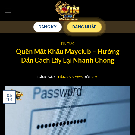
Bỏ
qua
nội
dung
ĐĂNG KÝ
ĐĂNG NHẬP
TIN TỨC
Quên Mật Khẩu Mayclub – Hướng
Dẫn Cách Lấy Lại Nhanh Chóng
ĐĂNG VÀO
THÁNG 6 5, 2025
BỞI
SEO
05
Th6