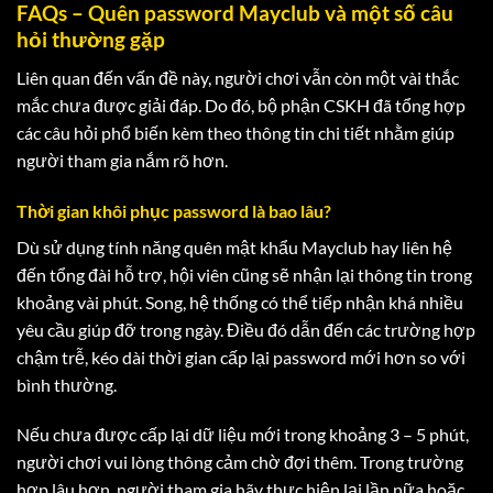
FAQs – Quên password Mayclub và một số câu
hỏi thường gặp
Liên quan đến vấn đề này, người chơi vẫn còn một vài thắc
mắc chưa được giải đáp. Do đó, bộ phận CSKH đã tổng hợp
các câu hỏi phổ biến kèm theo thông tin chi tiết nhằm giúp
người tham gia nắm rõ hơn.
Thời gian khôi phục password là bao lâu?
Dù sử dụng tính năng quên mật khẩu Mayclub hay liên hệ
đến tổng đài hỗ trợ, hội viên cũng sẽ nhận lại thông tin trong
khoảng vài phút. Song, hệ thống có thể tiếp nhận khá nhiều
yêu cầu giúp đỡ trong ngày. Điều đó dẫn đến các trường hợp
chậm trễ, kéo dài thời gian cấp lại password mới hơn so với
bình thường.
Nếu chưa được cấp lại dữ liệu mới trong khoảng 3 – 5 phút,
người chơi vui lòng thông cảm chờ đợi thêm. Trong trường
hợp lâu hơn, người tham gia hãy thực hiện lại lần nữa hoặc