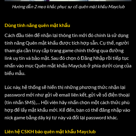
Hướng dẫn 2 mẹo khắc phục sự cố quên mật khẩu Mayclub
Dùng tính năng quên mật khẩu
Cách đầu tiên để nhận lại thông tin mới đó chính là sử dụng
tính năng Quên mật khẩu được tích hợp sẵn. Cụ thể, người
tham gia cần truy cập trang game chính thống qua đường
link uy tín và bảo mật. Sau đó chọn ô Đăng Nhập rồi tiếp tục
nhấn vào mục Quên mật khẩu Mayclub ở phía dưới cùng của
biểu mẫu.
Lúc này, hệ thống sẽ hiển thị những phương thức nhận lại
password mới như gửi về email liên kết, gửi về số điện thoại
(tin nhắn SMS),… Hội viên hãy nhấn chọn một cách thức phù
hợp để lấy mật khẩu mới. Kế đến, bạn có thể đăng nhập vào
nick game bằng dãy ký tự này và đổi lại password khác.
Liên hệ CSKH báo quên mật khẩu Mayclub