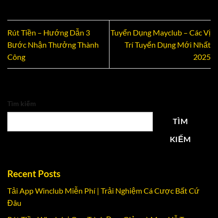
Rút Tiền – Hướng Dẫn 3
Tuyển Dụng Mayclub – Các Vị
Bước Nhận Thưởng Thành
Trí Tuyển Dụng Mới Nhất
Công
2025
Tìm kiếm
TÌM
KIẾM
Recent Posts
Tải App Winclub Miễn Phí | Trải Nghiệm Cá Cược Bất Cứ
Đâu