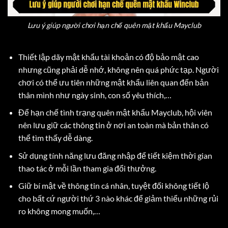
Lưu ý giúp người chơi hạn chế quên mật khẩu Mayclub
Thiết lập dãy mật khẩu tài khoản có độ bảo mật cao
nhưng cũng phải dễ nhớ, không nên quá phức tạp. Người
chơi có thể ưu tiên những mật khẩu liên quan đến bản
thân mình như ngày sinh, con số yêu thích,…
Để hạn chế tình trạng quên mật khẩu Mayclub, hội viên
nên lưu giữ các thông tin ở nơi an toàn mà bản thân có
thể tìm thấy dễ dàng.
Sử dụng tính năng lưu đăng nhập để tiết kiệm thời gian
thao tác ở mỗi lần tham gia đổi thưởng.
Giữ bí mật về thông tin cá nhân, tuyệt đối không tiết lộ
cho bất cứ người thứ 3 nào khác để giảm thiểu những rủi
ro không mong muốn,…