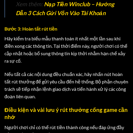
Xem thêm:
Nạp Tiền Winclub – Hướng
Dẫn 3 Cách Gửi Vốn Vào Tài Khoản
Bước 3: Hoàn tất rút tiền
Hãy kiểm tra biểu mẫu thanh toán ít nhất một lần sau khi
điền xong các thông tin. Tại thời điểm này, người chơi có thể
cập nhật hoặc bổ sung thông tin kịp thời nhằm hạn chế xảy
ra sự cố.
Nếu tất cả các nội dung đều chuẩn xác, hãy nhấn nút hoàn
tất rút thưởng để gửi yêu cầu đến hệ thống. Bộ phận chuyên
trách sẽ tiếp nhận lệnh giao dịch và tiến hành xử lý các công
đoạn liên quan.
Điều kiện và vài lưu ý rút thưởng cổng game cần
nhớ
Người chơi chỉ có thể rút tiền thành công nếu đáp ứng đầy