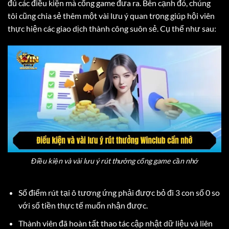
đủ các điều kiện mà cổng game đưa ra. Bên cạnh đó, chúng
tôi cũng chia sẻ thêm một vài lưu ý quan trọng giúp hội viên
thực hiện các giao dịch thành công suôn sẻ. Cụ thể như sau:
Điều kiện và vài lưu ý rút thưởng cổng game cần nhớ
Số điểm rút tại ô tương ứng phải được bỏ đi 3 con số 0 so
với số tiền thực tế muốn nhận được.
Thành viên đã hoàn tất thao tác cập nhật dữ liệu và liên