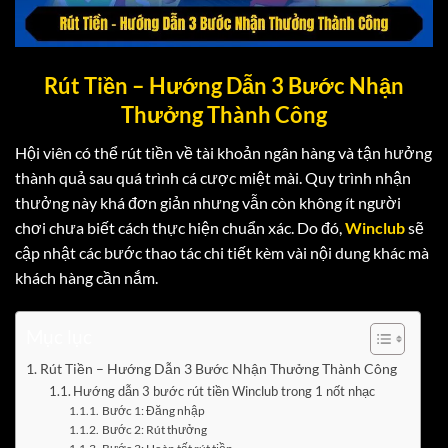
Rút Tiền – Hướng Dẫn 3 Bước Nhận
Thưởng Thành Công
Hội viên có thể rút tiền về tài khoản ngân hàng và tận hưởng
thành quả sau quá trình cá cược miệt mài. Quy trình nhận
thưởng này khá đơn giản nhưng vẫn còn không ít người
chơi chưa biết cách thực hiện chuẩn xác. Do đó,
Winclub
sẽ
cập nhật các bước thao tác chi tiết kèm vài nội dung khác mà
khách hàng cần nắm.
Mục lục
Rút Tiền – Hướng Dẫn 3 Bước Nhận Thưởng Thành Công
Hướng dẫn 3 bước rút tiền Winclub trong 1 nốt nhạc
Bước 1: Đăng nhập
Bước 2: Rút thưởng
Bước 3: Hoàn tất rút tiền