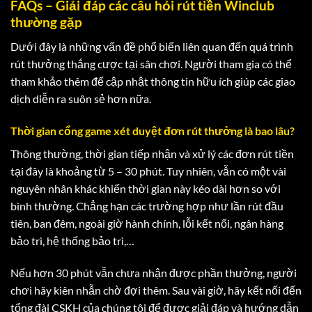
FAQs – Giải đáp các câu hỏi rút tiền Winclub
thường gặp
Dưới đây là những vấn đề phổ biến liên quan đến quá trình
rút thưởng thắng cược tại sân chơi. Người tham gia có thể
tham khảo thêm để cập nhật thông tin hữu ích giúp các giao
dịch diễn ra suôn sẻ hơn nữa.
Thời gian cổng game xét duyệt đơn rút thưởng là bao lâu?
Thông thường, thời gian tiếp nhận và xử lý các đơn rút tiền
tại đây là khoảng từ 5 – 30 phút. Tuy nhiên, vẫn có một vài
nguyên nhân khác khiến thời gian này kéo dài hơn so với
bình thường. Chẳng hạn các trường hợp như lần rút đầu
tiên, ban đêm, ngoài giờ hành chính, lỗi kết nối, ngân hàng
bảo trì, hệ thống bảo trì,…
Nếu hơn 30 phút vẫn chưa nhận được phần thưởng, người
chơi hãy kiên nhẫn chờ đợi thêm. Sau vài giờ, hãy kết nối đến
tổng đài CSKH của chúng tôi để được giải đáp và hướng dẫn