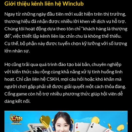
Giới thiệu kênh liên hệ Winclub
Ngay từ những ngày đầu tiên mới xuất hiện trên thị trường,
thương hiệu đã nhận được nhiều lời khen về dịch vụ hỗ trợ.
Chúng tôi hoạt động dựa theo tôn chỉ “khách hàng là thượng
đế”, việc thiết lập kênh liên lạc chỉn chu là không thể thiếu.
Cụ thể, bộ phận này được tuyển chọn kỹ lưỡng với số lượng
lớn nhân sự.
Họ cũng trải qua quá trình đào tạo bài bản, chuyên nghiệp
với kiến thức sâu rộng cùng khả năng xử lý tình huống linh
hoạt. Chỉ cần liên hệ CSKH, mọi câu hỏi hoặc khó khăn mà
người chơi gặp phải sẽ được giải quyết một cách thỏa đáng.
Cổng game còn hỗ trợ nhiều phương thức giúp hội viên dễ
dàng kết nối.