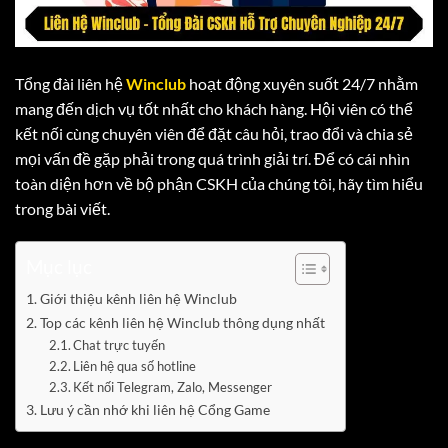
Tổng đài liên hệ
Winclub
hoạt động xuyên suốt 24/7 nhằm
mang đến dịch vụ tốt nhất cho khách hàng. Hội viên có thể
kết nối cùng chuyên viên để đặt câu hỏi, trao đổi và chia sẻ
mọi vấn đề gặp phải trong quá trình giải trí. Để có cái nhìn
toàn diện hơn về bộ phận CSKH của chúng tôi, hãy tìm hiểu
trong bài viết.
Mục lục
Giới thiệu kênh liên hệ Winclub
Top các kênh liên hệ Winclub thông dụng nhất
Chat trực tuyến
Liên hệ qua số hotline
Kết nối Telegram, Zalo, Messenger
Lưu ý cần nhớ khi liên hệ Cổng Game