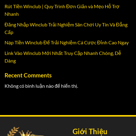
Rút Tiền Winclub | Quy Trình Đơn Giản và Mẹo Hỗ Trợ
Nhanh
Đăng Nhập Winclub Trải Nghiệm Sân Chơi Uy Tín Và Đẳng
Cấp
Nạp Tiền Winclub Để Trải Nghiệm Cá Cược Đỉnh Cao Ngay
Link Vào Winclub Mới Nhất Truy Cập Nhanh Chóng, Dễ
Dàng
Recent Comments
Không có bình luận nào để hiển thị.
Giới Thiệu