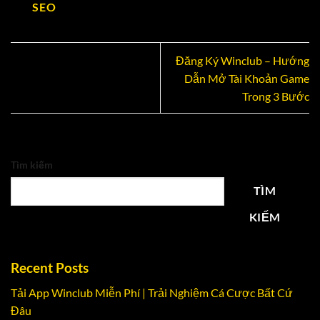
SEO
Đăng Ký Winclub – Hướng
Dẫn Mở Tài Khoản Game
Trong 3 Bước
Tìm kiếm
TÌM
KIẾM
Recent Posts
Tải App Winclub Miễn Phí | Trải Nghiệm Cá Cược Bất Cứ
Đâu