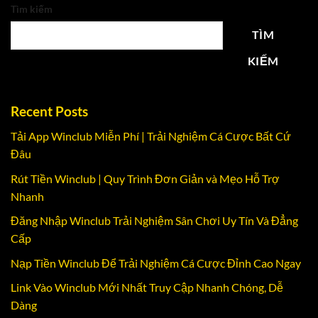
Tìm kiếm
TÌM
KIẾM
Recent Posts
Tải App Winclub Miễn Phí | Trải Nghiệm Cá Cược Bất Cứ
Đâu
Rút Tiền Winclub | Quy Trình Đơn Giản và Mẹo Hỗ Trợ
Nhanh
Đăng Nhập Winclub Trải Nghiệm Sân Chơi Uy Tín Và Đẳng
Cấp
Nạp Tiền Winclub Để Trải Nghiệm Cá Cược Đỉnh Cao Ngay
Link Vào Winclub Mới Nhất Truy Cập Nhanh Chóng, Dễ
Dàng