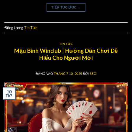
TIẾP TỤC ĐỌC
→
Đăng trong
Tin Tức
TIN TỨC
Mậu Binh Winclub | Hướng Dẫn Chơi Dễ
Hiểu Cho Người Mới
ĐĂNG VÀO
THÁNG 7 10, 2025
BỞI
SEO
10
Th7