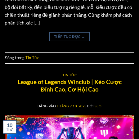
bộ đôi bất kỳ, đến biểu tượng riêng lẻ, mỗi kiểu cược đều có
chiến thuật riêng để giành phần thắng. Cùng khám phá cách
phân tích xác […]
TIẾP TỤC ĐỌC
→
Đăng trong
Tin Tức
TIN TỨC
League of Legends Winclub | Kèo Cược
Đỉnh Cao, Cơ Hội Cao
ĐĂNG VÀO
THÁNG 7 10, 2025
BỞI
SEO
10
Th7