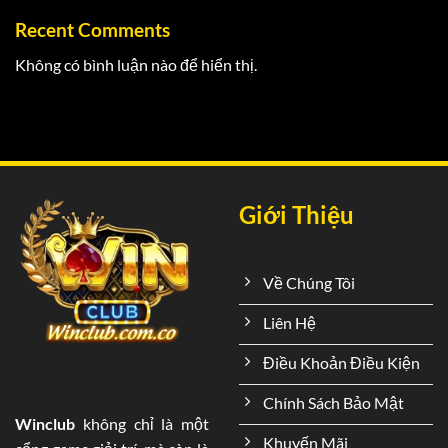
Recent Comments
Không có bình luận nào để hiển thị.
Giới Thiệu
Về Chúng Tôi
Liên Hệ
Điều Khoản Điều Kiện
Chính Sách Bảo Mật
Winclub
không chỉ là một
Khuyến Mãi