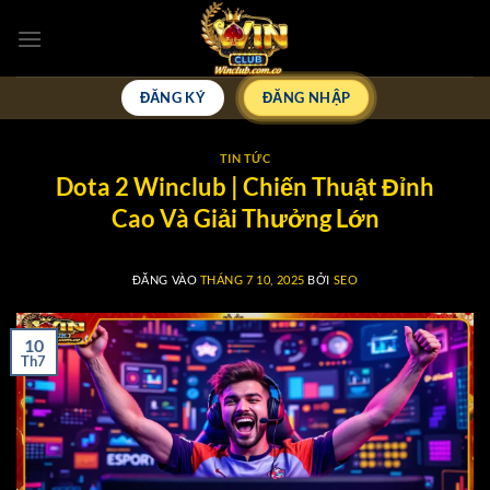
Bỏ
qua
nội
dung
ĐĂNG KÝ
ĐĂNG NHẬP
TIN TỨC
Dota 2 Winclub | Chiến Thuật Đỉnh
Cao Và Giải Thưởng Lớn
ĐĂNG VÀO
THÁNG 7 10, 2025
BỞI
SEO
10
Th7