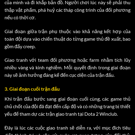
của mình và đi khắp bản đồ. Người chơi lúc này sẽ phải thu
thập vật phẩm, phá huỷ các tháp công trình của đối phương
nếu có thời cơ.
Giai đoạn giữa trận phụ thuộc vào khả năng kết hợp của
toàn đội dựa vào chiến thuật do từng game thủ đề xuất, bao
gồm đẩy creep.
Giao tranh với team đối phương hoặc farm nhằm tích lũy
nhiều vàng và kinh nghiệm. Mỗi quyết định trong giai đoạn
này sẽ ảnh hưởng đáng kể đến cục diện của trận đấu.
3. Giai đoạn cuối trận đấu
Khi trận đấu bước sang giai đoạn cuối cùng, các game thủ
chủ chốt của đội đã đạt đến cấp độ và có những trang bị thiết
yếu để tham dự các trận giao tranh tại Dota 2 Winclub.
Đây là lúc các cuộc giao tranh sẽ diễn ra, với mục đích tiêu