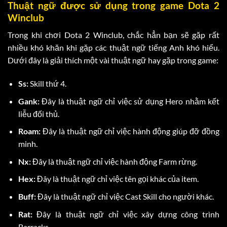
Thuật ngữ được sử dụng trong game Dota 2
Winclub
Trong khi chơi Dota 2 Winclub, chắc hẳn bạn sẽ gặp rất
nhiều khó khăn khi gặp các thuật ngữ tiếng Anh khó hiểu.
Dưới đây là giải thích một vài thuật ngữ hay gặp trong game:
Ss:
Skill thứ 4.
Gank:
Đây là thuật ngữ chỉ việc sử dụng Hero nhằm kết
liễu đối thủ.
Roam:
Đây là thuật ngữ chỉ việc hành động giúp đỡ đồng
minh.
Nx:
Đây là thuật ngữ chỉ việc hành động Farm rừng.
Hex:
Đây là thuật ngữ chỉ việc tên gọi khác của item.
Buff:
Đây là thuật ngữ chỉ việc Cast Skill cho người khác.
Rat:
Đây là thuật ngữ chỉ việc xây dựng công trình
Barracks.