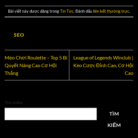
Bài viết này được đăng trong
Tin Tức
. Đánh dấu
liên kết thường trực
.
SEO
Mẹo Chơi Roulette – Top 5 Bí
League of Legends Winclub |
Quyết Nâng Cao Cơ Hội
Kèo Cược Đỉnh Cao, Cơ Hội
Thắng
Cao
Tìm kiếm
TÌM
KIẾM