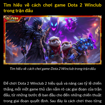
Tìm hiểu về cách chơi game Dota 2 Winclub
trong trận đấu
Tìm hiểu về cách chơi game Dota 2 Winclub trong trận đấu
Để chơi Dota 2 Winclub 2 hiệu quả và nâng cao tỷ lệ chiến
thắng, mỗi một game thủ cần nắm rõ các giai đoạn của trận
đấu, từ những bước đi ban đầu cho đến những chiến thuật
trong giai đoạn quyết định. Sau đây là cách chơi theo từng