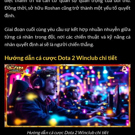
diệt thành trì và căn cứ quân sự quan trọng của đối thủ.
Đồng thời, sở hữu Roshan cũng trở thành một yếu tố quyết
định.
Giai đoạn cuối cùng yêu cầu sự kết hợp nhuần nhuyễn giữa
từng cá nhân trong đội, nơi các chiến thuật và kỹ năng cá
nhân quyết định ai sẽ là người chiến thắng.
Hướng dẫn cá cược Dota 2 Winclub chi tiết
Hướng dẫn cá cược Dota 2 Winclub chi tiết