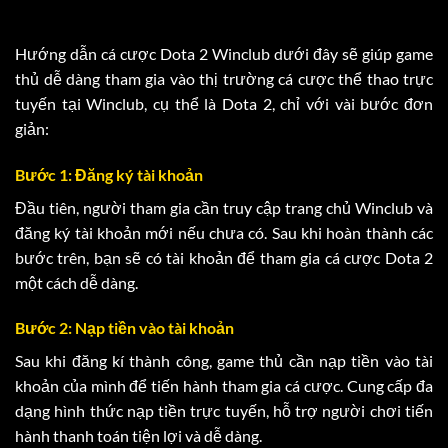
Hướng dẫn cá cược Dota 2 Winclub dưới đây sẽ giúp game
thủ dễ dàng tham gia vào thị trường cá cược thể thao trực
tuyến tại Winclub, cụ thể là Dota 2, chỉ với vài bước đơn
giản:
Bước 1: Đăng ký tài khoản
Đầu tiên, người tham gia cần truy cập trang chủ Winclub và
đăng ký tài khoản mới nếu chưa có. Sau khi hoàn thành các
bước trên, bạn sẽ có tài khoản để tham gia cá cược Dota 2
một cách dễ dàng.
Bước 2: Nạp tiền vào tài khoản
Sau khi đăng kí thành công, game thủ cần nạp tiền vào tài
khoản của mình để tiến hành tham gia cá cược. Cung cấp đa
dạng hình thức nạp tiền trực tuyến, hỗ trợ người chơi tiến
hành thanh toán tiện lợi và dễ dàng.