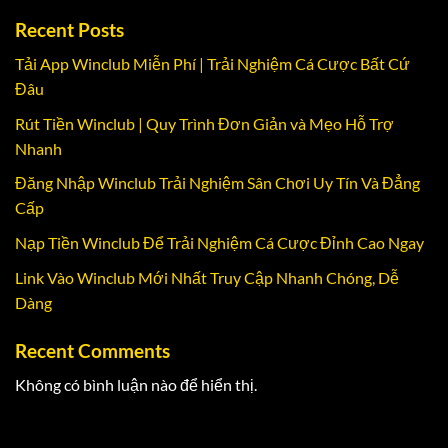
Recent Posts
Tải App Winclub Miễn Phí | Trải Nghiệm Cá Cược Bất Cứ
Đâu
Rút Tiền Winclub | Quy Trình Đơn Giản và Mẹo Hỗ Trợ
Nhanh
Đăng Nhập Winclub Trải Nghiệm Sân Chơi Uy Tín Và Đẳng
Cấp
Nạp Tiền Winclub Để Trải Nghiệm Cá Cược Đỉnh Cao Ngay
Link Vào Winclub Mới Nhất Truy Cập Nhanh Chóng, Dễ
Dàng
Recent Comments
Không có bình luận nào để hiển thị.