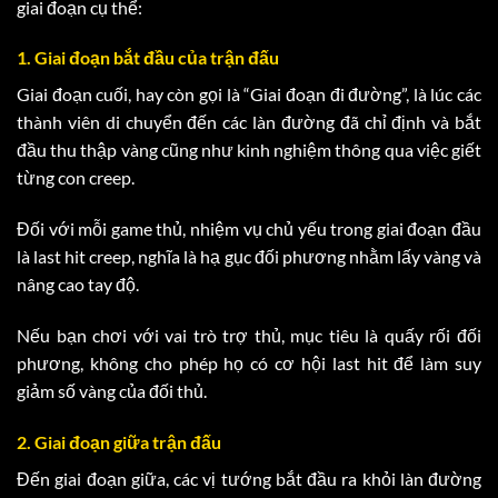
giai đoạn cụ thể:
1. Giai đoạn bắt đầu của trận đấu
Giai đoạn cuối, hay còn gọi là “Giai đoạn đi đường”, là lúc các
thành viên di chuyển đến các làn đường đã chỉ định và bắt
đầu thu thập vàng cũng như kinh nghiệm thông qua việc giết
từng con creep.
Đối với mỗi game thủ, nhiệm vụ chủ yếu trong giai đoạn đầu
là last hit creep, nghĩa là hạ gục đối phương nhằm lấy vàng và
nâng cao tay độ.
Nếu bạn chơi với vai trò trợ thủ, mục tiêu là quấy rối đối
phương, không cho phép họ có cơ hội last hit để làm suy
giảm số vàng của đối thủ.
2. Giai đoạn giữa trận đấu
Đến giai đoạn giữa, các vị tướng bắt đầu ra khỏi làn đường