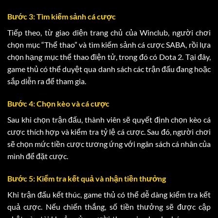
Bước 3: Tìm kiếm sảnh cá cược
Tiếp theo, từ giao diện trang chủ của Winclub, người chơi
chọn mục “Thể thao” và tìm kiếm sảnh cá cược SABA, rồi lựa
chọn hạng mục thể thao điện tử, trong đó có Dota 2. Tại đây,
game thủ có thể duyệt qua danh sách các trận đấu đang hoặc
sắp diễn ra để tham gia.
Bước 4: Chọn kèo và cá cược
Sau khi chọn trận đấu, thành viên sẽ quyết định chọn kèo cá
cược thích hợp và kiểm tra tỷ lệ cá cược. Sau đó, người chơi
sẽ chọn mức tiền cược tương ứng với ngân sách cá nhân của
mình để đặt cược.
Bước 5: Kiểm tra kết quả và nhận tiền thưởng
Khi trận đấu kết thúc, game thủ có thể dễ dàng kiểm tra kết
quả cược. Nếu chiến thắng, số tiền thưởng sẽ được cập