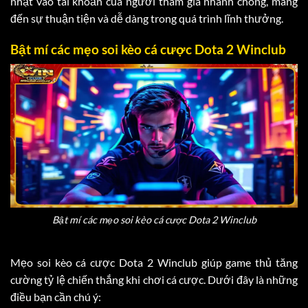
nhật vào tài khoản của người tham gia nhanh chóng, mang
đến sự thuận tiện và dễ dàng trong quá trình lĩnh thưởng.
Bật mí các mẹo soi kèo cá cược Dota 2 Winclub
Bật mí các mẹo soi kèo cá cược Dota 2 Winclub
Mẹo soi kèo cá cược Dota 2 Winclub giúp game thủ tăng
cường tỷ lệ chiến thắng khi chơi cá cược. Dưới đây là những
điều bạn cần chú ý: