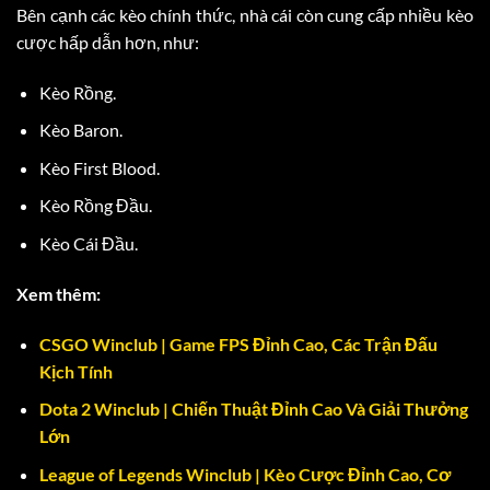
Bên cạnh các kèo chính thức, nhà cái còn cung cấp nhiều kèo
cược hấp dẫn hơn, như:
Kèo Rồng.
Kèo Baron.
Kèo First Blood.
Kèo Rồng Đầu.
Kèo Cái Đầu.
Xem thêm:
CSGO Winclub | Game FPS Đỉnh Cao, Các Trận Đấu
Kịch Tính
Dota 2 Winclub | Chiến Thuật Đỉnh Cao Và Giải Thưởng
Lớn
League of Legends Winclub | Kèo Cược Đỉnh Cao, Cơ