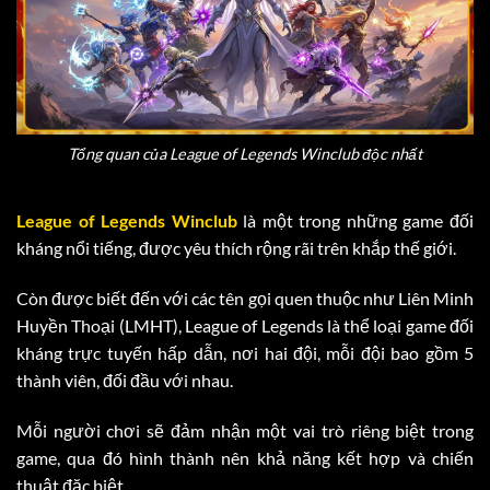
Tổng quan của League of Legends Winclub độc nhất
League of Legends Winclub
là một trong những game đối
kháng nổi tiếng, được yêu thích rộng rãi trên khắp thế giới.
Còn được biết đến với các tên gọi quen thuộc như Liên Minh
Huyền Thoại (LMHT), League of Legends là thể loại game đối
kháng trực tuyến hấp dẫn, nơi hai đội, mỗi đội bao gồm 5
thành viên, đối đầu với nhau.
Mỗi người chơi sẽ đảm nhận một vai trò riêng biệt trong
game, qua đó hình thành nên khả năng kết hợp và chiến
thuật đặc biệt.