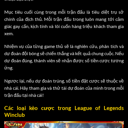
Mục tiêu cuối cùng trong mỗi trận đấu là tiêu diệt trụ sở
chính của địch thủ. Mỗi trận đấu trong luôn mang tới cảm
giác gay cấn, kịch tính và lôi cuốn hàng triệu khách tham gia
xem.
Nhiệm vụ của từng game thủ sẽ là nghiên cứu, phân tích và
dự đoán đội bóng sẽ chiến thắng và kết quả chung cuộc. Nếu
dự đoán đúng, thành viên sẽ nhận được số tiền cược tương
ứng.
Ngược lại, nếu dự đoán trúng, số tiền đặt cược sẽ thuộc về
nhà cái. Hãy tham gia và thử tài dự đoán của mình trong mỗi
trận đấu tại nhà cái!
Các loại kèo cược trong League of Legends
Winclub