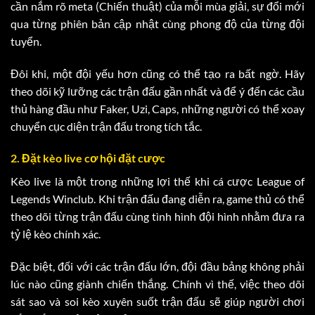
cần nắm rõ meta (Chiến thuật) của mỗi mùa giải, sự đổi mới
qua từng phiên bản cập nhật cùng phong độ của từng đội
tuyển.
Đôi khi, một đội yếu hơn cũng có thể tạo ra bất ngờ. Hãy
theo dõi kỹ lưỡng các trận đấu gần nhất và để ý đến các cầu
thủ hàng đầu như Faker, Uzi, Caps, những người có thể xoay
chuyển cục diện trận đấu trong tích tắc.
2. Đặt kèo live cơ hội đặt cược
Kèo live là một trong những lợi thế khi cá cược League of
Legends Winclub. Khi trận đấu đang diễn ra, game thủ có thể
theo dõi từng trận đấu cùng tình hình đội hình nhằm đưa ra
tỷ lệ kèo chính xác.
Đặc biệt, đối với các trận đấu lớn, đội đầu bảng không phải
lúc nào cũng giành chiến thắng. Chính vì thế, việc theo dõi
sát sao và soi kèo xuyên suốt trận đấu sẽ giúp người chơi