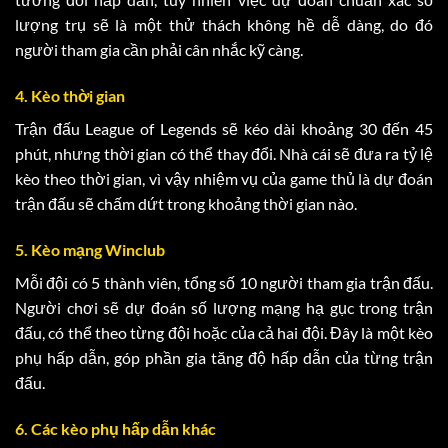
lượng trụ sẽ là một thử thách không hề dễ dàng, do đó
người tham gia cần phải cân nhắc kỹ càng.
4. Kèo thời gian
Trận đấu League of Legends sẽ kéo dài khoảng 30 đến 45
phút, nhưng thời gian có thể thay đổi. Nhà cái sẽ đưa ra tỷ lệ
kèo theo thời gian, vì vậy nhiệm vụ của game thủ là dự đoán
trận đấu sẽ chấm dứt trong khoảng thời gian nào.
5. Kèo mạng Winclub
Mỗi đội có 5 thành viên, tổng số 10 người tham gia trận đấu.
Người chơi sẽ dự đoán số lượng mạng hạ gục trong trận
đấu, có thể theo từng đội hoặc của cả hai đội. Đây là một kèo
phụ hấp dẫn, góp phần gia tăng độ hấp dẫn của từng trận
đấu.
6. Các kèo phụ hấp dẫn khác