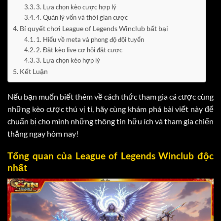
3. Lựa chọn kèo cược hợp lý
4. Quản lý vốn và thời gian cược
Bí quyết chơi League of Legends Winclub bất bại
1. Hiểu về meta và phong độ đội tuyển
2. Đặt kèo live cơ hội đặt cược
3. Lựa chọn kèo hợp lý
Kết Luận
Nếu bạn muốn biết thêm về cách thức tham gia cá cược cùng
những kèo cược thú vị tí, hãy cùng khám phá bài viết này để
chuẩn bị cho mình những thông tin hữu ích và tham gia chiến
thắng ngay hôm nay!
Tổng quan của League of Legends Winclub độc
nhất