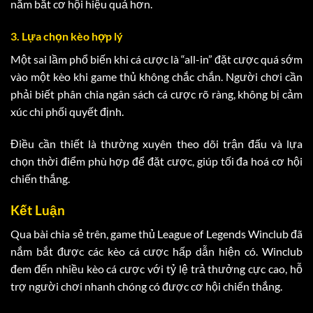
nắm bắt cơ hội hiệu quả hơn.
3. Lựa chọn kèo hợp lý
Một sai lầm phổ biến khi cá cược là “all-in” đặt cược quá sớm
vào một kèo khi game thủ không chắc chắn. Người chơi cần
phải biết phân chia ngân sách cá cược rõ ràng, không bị cảm
xúc chi phối quyết định.
Điều cần thiết là thường xuyên theo dõi trận đấu và lựa
chọn thời điểm phù hợp để đặt cược, giúp tối đa hoá cơ hội
chiến thắng.
Kết Luận
Qua bài chia sẻ trên, game thủ League of Legends Winclub đã
nắm bắt được các kèo cá cược hấp dẫn hiện có. Winclub
đem đến nhiều kèo cá cược với tỷ lệ trả thưởng cực cao, hỗ
trợ người chơi nhanh chóng có được cơ hội chiến thắng.