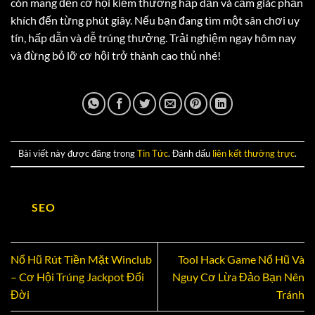
còn mang đến cơ hội kiếm thưởng hấp dẫn và cảm giác phấn
khích đến từng phút giây. Nếu bạn đang tìm một sân chơi uy
tín, hấp dẫn và dễ trúng thưởng. Trải nghiệm ngay hôm nay
và đừng bỏ lỡ cơ hội trở thành cao thủ nhé!
Bài viết này được đăng trong
Tin Tức
. Đánh dấu
liên kết thường trực
.
SEO
Nổ Hũ Rút Tiền Mặt Winclub
Tool Hack Game Nổ Hũ Và
– Cơ Hội Trúng Jackpot Đổi
Nguy Cơ Lừa Đảo Bạn Nên
Đời
Tránh