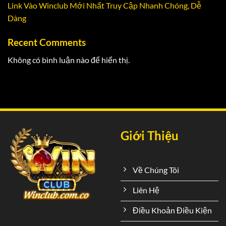
Link Vào Winclub Mới Nhất Truy Cập Nhanh Chóng, Dễ
Dàng
Recent Comments
Không có bình luận nào để hiển thị.
Giới Thiệu
Về Chúng Tôi
Liên Hệ
Điều Khoản Điều Kiện