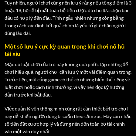
Tuy nhiên, người chơi cũng nên lưu ý rằng nếu tổng điểm là 3
hoặc 18, họ sẽ bị mất toàn bộ tiền cược dù cho lựa chọn ban
đầu có hợp lý đến đâu. Tính ngẫu nhiên nhưng công bằng
trong cách xác định kết quả chính là yếu tố giữ chân người
dùng lâu dài.
Một số lưu ý cực kỳ quan trọng khi chơi nổ hũ
tài xỉu
Mặc dù luật chơi của trò này không quá phức tạp nhưng để
chơi hiệu quả, người chơi cần lưu ý một vài điểm quan trọng.
Trước tiên, mỗi cổng game có thể có những biến thể riêng về
luật chơi hoặc cách tính thưởng, vì vậy nên đọc kỹ hướng
dẫn trước khi bắt đầu.
Việc quản lý vốn thông minh cũng rất cần thiết bởi trò chơi
này dễ khiến người dùng bị cuốn theo cảm xúc. Hãy cân nhắc
số tiền đặt cược hợp lý và đừng nên dồn toàn bộ tài chính
vào một ván duy nhất.