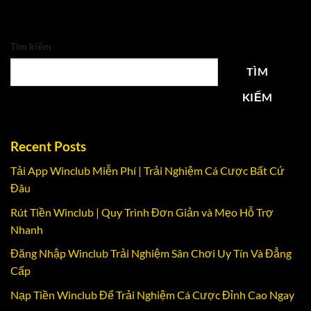
Tìm kiếm
TÌM
KIẾM
Recent Posts
Tải App Winclub Miễn Phí | Trải Nghiệm Cá Cược Bất Cứ
Đâu
Rút Tiền Winclub | Quy Trình Đơn Giản và Mẹo Hỗ Trợ
Nhanh
Đăng Nhập Winclub Trải Nghiệm Sân Chơi Uy Tín Và Đẳng
Cấp
Nạp Tiền Winclub Để Trải Nghiệm Cá Cược Đỉnh Cao Ngay