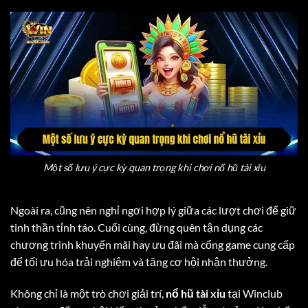
Một số lưu ý cực kỳ quan trọng khi chơi nổ hũ tài xỉu
Ngoài ra, cũng nên nghỉ ngơi hợp lý giữa các lượt chơi để giữ
tinh thần tỉnh táo. Cuối cùng, đừng quên tận dụng các
chương trình khuyến mãi hay ưu đãi mà cổng game cung cấp
để tối ưu hóa trải nghiệm và tăng cơ hội nhận thưởng.
Không chỉ là một trò chơi giải trí,
nổ hũ tài xỉu
tại Winclub