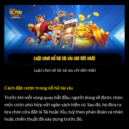
Luật chơi nổ hũ tài xỉu chi tiết nhất
Cách đặt cược trong nổ hũ tài xỉu
Trước khi mỗi vòng quay bắt đầu, người dùng sẽ được chọn
mức cược phù hợp với ngân sách hiện có. Sau đó, họ đưa ra
lựa chọn cửa đặt là Tài hoặc Xỉu, tuỳ theo phán đoán cá nhân
hoặc chiến thuật đã xây dựng trước đó.