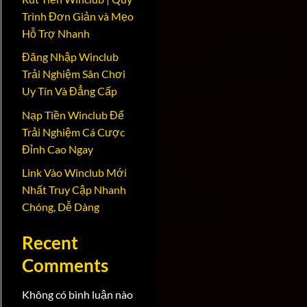
Trình Đơn Giản và Mẹo
Hỗ Trợ Nhanh
Đăng Nhập Winclub
Trải Nghiệm Sân Chơi
Uy Tín Và Đẳng Cấp
Nạp Tiền Winclub Để
Trải Nghiệm Cá Cược
Đỉnh Cao Ngay
Link Vào Winclub Mới
Nhất Truy Cập Nhanh
Chóng, Dễ Dàng
Recent
Comments
Không có bình luận nào