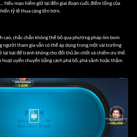
,… Nếu mạo hiểm giữ lại đến giai đoạn cuối, điểm tổng của
hiến tỷ lệ thua càng lớn hơn.
ỉnh cao, chắc chắn không thể bỏ qua phương pháp ôm bom
 người tham gia vẫn có thể áp dụng trong một vài trường
ữ lại bài để tránh không cho đối thủ ăn chốt và chiếm ưu thế.
nh hoạt uyển chuyển bằng cách phá bộ, phá sảnh hoặc thậm