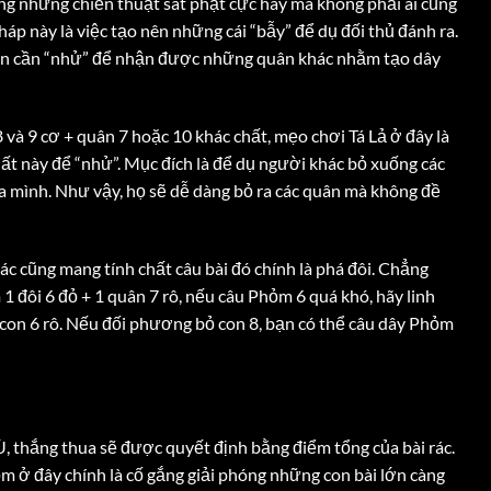
ng những chiến thuật sát phạt cực hay mà không phải ai cũng
háp này là việc tạo nên những cái “bẫy” để dụ đối thủ đánh ra.
ạn cần “nhử” để nhận được những quân khác nhằm tạo dây
và 9 cơ + quân 7 hoặc 10 khác chất, mẹo chơi Tá Lả ở đây là
ất này để “nhử”. Mục đích là để dụ người khác bỏ xuống các
a mình. Như vậy, họ sẽ dễ dàng bỏ ra các quân mà không đề
c cũng mang tính chất câu bài đó chính là phá đôi. Chẳng
 1 đôi 6 đỏ + 1 quân 7 rô, nếu câu Phỏm 6 quá khó, hãy linh
 con 6 rô. Nếu đối phương bỏ con 8, bạn có thể câu dây Phỏm
, thắng thua sẽ được quyết định bằng điểm tổng của bài rác.
m ở đây chính là cố gắng giải phóng những con bài lớn càng