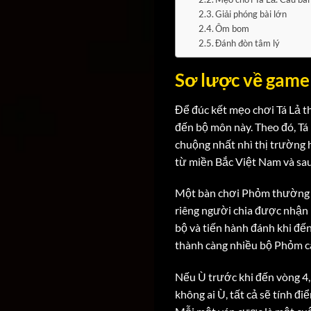
Giải phóng bài lớn
Ôm bom
Đánh đòn tâm lý
Sơ lược về gam
Để đúc kết mẹo chơi Tá Lả t
đến bộ môn này. Theo đó, Tá
chuộng nhất nhì thị trường h
từ miền Bắc Việt Nam và sau
Một bàn chơi Phỏm thường có
riêng người chia được nhận 
bộ và tiến hành đánh khi đế
thành càng nhiều bộ Phỏm cà
Nếu Ù trước khi đến vòng 4
không ai Ù, tất cả sẽ tính đ