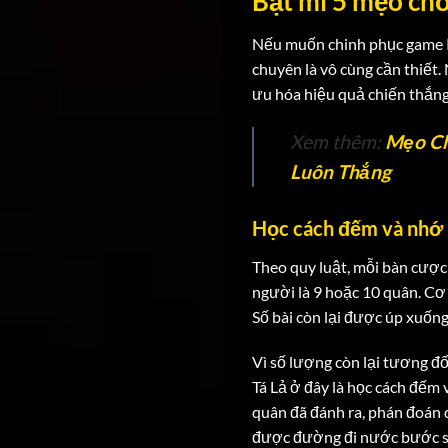
Bật mí 5 mẹo chơ
Nếu muốn chinh phục game Ph
chuyên là vô cùng cần thiết.
ưu hóa hiệu quả chiến thắng
Xem thêm:
Mẹo Ch
Luôn Thắng
Học cách đếm và nhớ 
Theo quy luật, mỗi bàn cược 
người là 9 hoặc 10 quân. Cơ
Số bài còn lại được úp xuống
Vì số lượng còn lại tương đ
Tá Lả ở đây là học cách đếm
quân đã đánh ra, phán đoán q
được đường đi nước bước sá