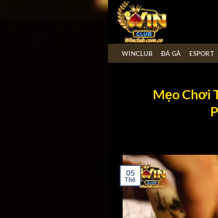
Bỏ
qua
nội
dung
WINCLUB
ĐÁ GÀ
ESPORT
Mẹo Chơi T
P
05
Th6