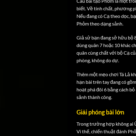
Câu bài tạo Phỏm là một tro
biết. Về tính chất, phương p
Nếu đang có Cạ theo dọc, b
Phỏm theo dạng sảnh.
Giả sử bạn đang sở hữu bộ 8 
dùng quân 7 hoặc 10 khác ch
quân cùng chất với bộ Cạ củ
phòng, không do dự.
Thêm một mẹo chơi Tá Lả khá
hạn bài trên tay đang có gồm
hoạt phá đôi 6 bằng cách bỏ
sảnh thành công.
Giải phóng bài lớn
Trong trường hợp không ai Ù
Vì thế, chiến thuật đánh Phỏ