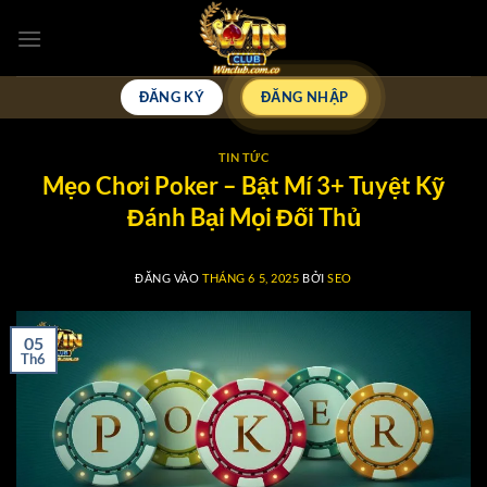
Bỏ
qua
nội
dung
ĐĂNG KÝ
ĐĂNG NHẬP
TIN TỨC
Mẹo Chơi Poker – Bật Mí 3+ Tuyệt Kỹ
Đánh Bại Mọi Đối Thủ
ĐĂNG VÀO
THÁNG 6 5, 2025
BỞI
SEO
05
Th6