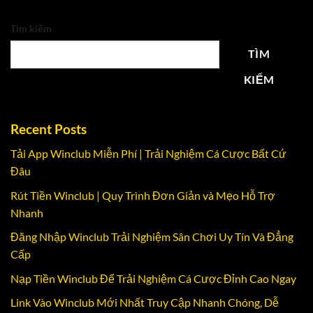
Tìm kiếm
TÌM
KIẾM
Recent Posts
Tải App Winclub Miễn Phí | Trải Nghiệm Cá Cược Bất Cứ
Đâu
Rút Tiền Winclub | Quy Trình Đơn Giản và Mẹo Hỗ Trợ
Nhanh
Đăng Nhập Winclub Trải Nghiệm Sân Chơi Uy Tín Và Đẳng
Cấp
Nạp Tiền Winclub Để Trải Nghiệm Cá Cược Đỉnh Cao Ngay
Link Vào Winclub Mới Nhất Truy Cập Nhanh Chóng, Dễ