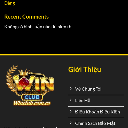
Dàng
Recent Comments
Không có bình luận nào để hiển thị.
Giới Thiệu
Về Chúng Tôi
Liên Hệ
Điều Khoản Điều Kiện
Chính Sách Bảo Mật