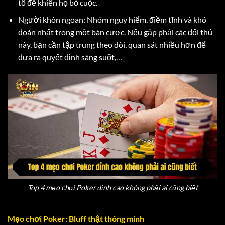
tố để khiến họ bỏ cuộc.
Người khôn ngoan: Nhóm nguy hiểm, điềm tĩnh và khó
đoán nhất trong một bàn cược. Nếu gặp phải các đối thủ
này, bạn cần tập trung theo dõi, quan sát nhiều hơn để
đưa ra quyết định sáng suốt,…
Top 4 mẹo chơi Poker đỉnh cao không phải ai cũng biết
Mẹo chơi Poker: Bluff thật thông minh