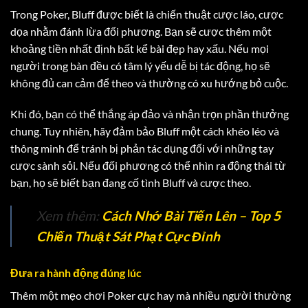
Trong Poker, Bluff được biết là chiến thuật cược láo, cược
dọa nhằm đánh lừa đối phương. Bạn sẽ cược thêm một
khoảng tiền nhất định bất kể bài đẹp hay xấu. Nếu mọi
người trong bàn đều có tâm lý yếu dễ bị tác động, họ sẽ
không đủ can cảm để theo và thường có xu hướng bỏ cuộc.
Khi đó, bạn có thể thắng áp đảo và nhận trọn phần thưởng
chung. Tuy nhiên, hãy đảm bảo Bluff một cách khéo léo và
thông minh để tránh bị phản tác dụng đối với những tay
cược sành sỏi. Nếu đối phương có thể nhìn ra động thái từ
bạn, họ sẽ biết bạn đang cố tình Bluff và cược theo.
Xem thêm:
Cách Nhớ Bài Tiến Lên – Top 5
Chiến Thuật Sát Phạt Cực Đỉnh
Đưa ra hành động đúng lúc
Thêm một mẹo chơi Poker cực hay mà nhiều người thường