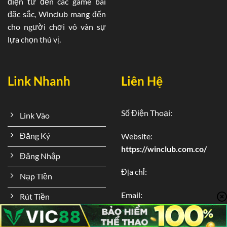
điện tử đến các game bài
đặc sắc, Winclub mang đến
cho người chơi vô vàn sự
lựa chọn thú vị.
Link Nhanh
Liên Hệ
Số Điện Thoại:
Link Vào
Đăng Ký
Website:
https://winclub.com.co/
Đăng Nhập
Địa chỉ:
Nạp Tiền
Email:
Rút Tiền
Tải App
Tác Giả: