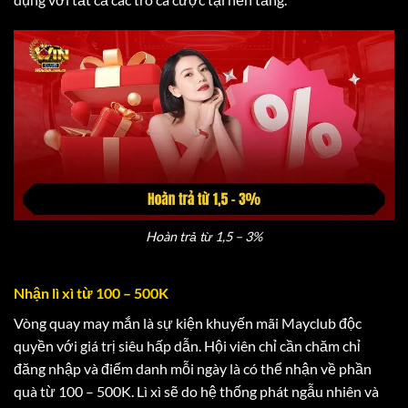
Hoàn trả từ 1,5 – 3%
Nhận lì xì từ 100 – 500K
Vòng quay may mắn là sự kiện khuyến mãi Mayclub độc
quyền với giá trị siêu hấp dẫn. Hội viên chỉ cần chăm chỉ
đăng nhập và điểm danh mỗi ngày là có thể nhận về phần
quà từ 100 – 500K. Lì xì sẽ do hệ thống phát ngẫu nhiên và