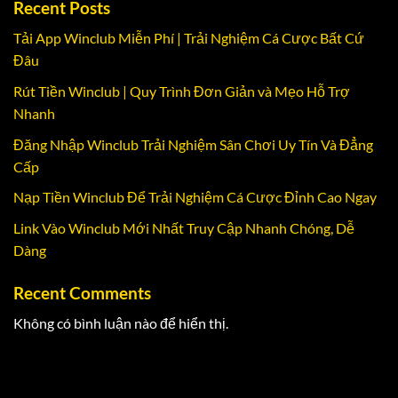
Recent Posts
Tải App Winclub Miễn Phí | Trải Nghiệm Cá Cược Bất Cứ
Đâu
Rút Tiền Winclub | Quy Trình Đơn Giản và Mẹo Hỗ Trợ
Nhanh
Đăng Nhập Winclub Trải Nghiệm Sân Chơi Uy Tín Và Đẳng
Cấp
Nạp Tiền Winclub Để Trải Nghiệm Cá Cược Đỉnh Cao Ngay
Link Vào Winclub Mới Nhất Truy Cập Nhanh Chóng, Dễ
Dàng
Recent Comments
Không có bình luận nào để hiển thị.