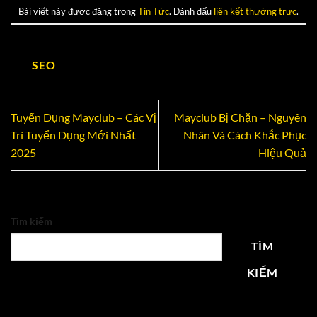
Bài viết này được đăng trong
Tin Tức
. Đánh dấu
liên kết thường trực
.
SEO
Tuyển Dụng Mayclub – Các Vị
Mayclub Bị Chặn – Nguyên
Trí Tuyển Dụng Mới Nhất
Nhân Và Cách Khắc Phục
2025
Hiệu Quả
Tìm kiếm
TÌM
KIẾM