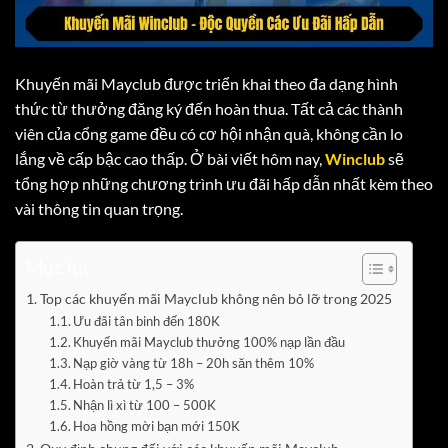
Khuyến mãi Mayclub được triển khai theo đa dạng hình
thức từ thưởng đăng ký đến hoàn thua. Tất cả các thành
viên của cổng game đều có cơ hội nhận quà, không cần lo
lắng về cấp bậc cao thấp. Ở bài viết hôm nay,
Winclub
sẽ
tổng hợp những chương trình ưu đãi hấp dẫn nhất kèm theo
vài thông tin quan trọng.
Mục lục
Top các khuyến mãi Mayclub không nên bỏ lỡ trong 2025
Ưu đãi tân binh đến 180K
Khuyến mãi Mayclub thưởng 100% nạp lần đầu
Nạp giờ vàng từ 18h – 20h săn thêm 10%
Hoàn trả từ 1,5 – 3%
Nhận lì xì từ 100 – 500K
Hoa hồng mời bạn mới 150K