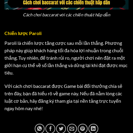
Cách chơi baccarat với các chiến thuật hấp dẫn
Chiến lược Paroli
Paroli là chiến lược tăng cược sau mỗi lần thắng. Phương
pháp này giúp khách hàng tối đa hóa lợi nhuận trong chuỗi
thắng. Tuy nhiên, để tránh rủi ro, người chơi nên đặt ra một
giới hạn cụ thể về số lần thắng và dừng lại khi đạt được mục
tiêu.
Với cách chơi baccarat được Game bài đổi thưởng chia sẻ
trên đây, bạn đã hiểu rõ về game này. Nếu đã nằm lòng các
luật cơ bản, hãy đăng ký tham gia tại nền tảng trực tuyến
ngay hôm nay nhé!