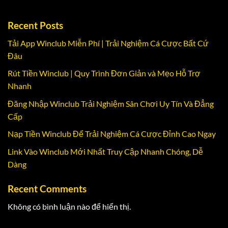
Recent Posts
Tải App Winclub Miễn Phí | Trải Nghiệm Cá Cược Bất Cứ
Đâu
Rút Tiền Winclub | Quy Trình Đơn Giản và Mẹo Hỗ Trợ
Nhanh
Đăng Nhập Winclub Trải Nghiệm Sân Chơi Uy Tín Và Đẳng
Cấp
Nạp Tiền Winclub Để Trải Nghiệm Cá Cược Đỉnh Cao Ngay
Link Vào Winclub Mới Nhất Truy Cập Nhanh Chóng, Dễ
Dàng
Recent Comments
Không có bình luận nào để hiển thị.