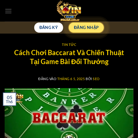
Bỏ
qua
nội
dung
ĐĂNG KÝ
ĐĂNG NHẬP
TIN TỨC
Cách Chơi Baccarat Và Chiến Thuật
Tại Game Bài Đổi Thưởng
ĐĂNG VÀO
THÁNG 6 5, 2025
BỞI
SEO
05
Th6