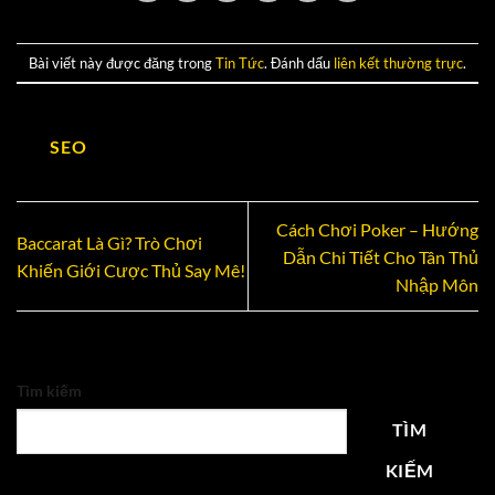
Bài viết này được đăng trong
Tin Tức
. Đánh dấu
liên kết thường trực
.
SEO
Cách Chơi Poker – Hướng
Baccarat Là Gì? Trò Chơi
Dẫn Chi Tiết Cho Tân Thủ
Khiến Giới Cược Thủ Say Mê!
Nhập Môn
Tìm kiếm
TÌM
KIẾM